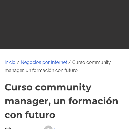
o
Inicio
/
Negocios por Internet
/ Curso community
manager, un formación con futuro
Curso community
manager, un formación
con futuro
T