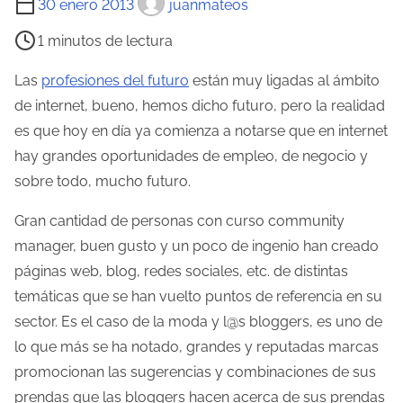
30 enero 2013
juanmateos
i
1 minutos de lectura
e
m
Las
profesiones del futuro
están muy ligadas al ámbito
p
de internet, bueno, hemos dicho futuro, pero la realidad
o
es que hoy en día ya comienza a notarse que en internet
d
hay grandes oportunidades de empleo, de negocio y
e
sobre todo, mucho futuro.
l
Gran cantidad de personas con curso community
e
manager, buen gusto y un poco de ingenio han creado
c
páginas web, blog, redes sociales, etc. de distintas
t
temáticas que se han vuelto puntos de referencia en su
u
sector. Es el caso de la moda y l@s bloggers, es uno de
r
lo que más se ha notado, grandes y reputadas marcas
a
promocionan las sugerencias y combinaciones de sus
d
prendas que las bloggers hacen acerca de sus prendas
e