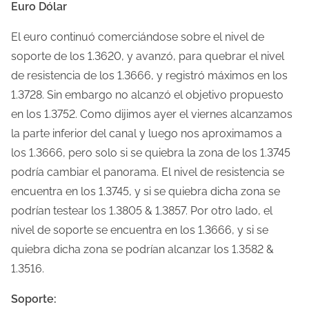
Euro Dólar
o
d
El euro continuó comerciándose sobre el nivel de
e
soporte de los 1.3620, y avanzó, para quebrar el nivel
l
de resistencia de los 1.3666, y registró máximos en los
e
1.3728. Sin embargo no alcanzó el objetivo propuesto
c
en los 1.3752. Como dijimos ayer el viernes alcanzamos
t
la parte inferior del canal y luego nos aproximamos a
u
los 1.3666, pero solo si se quiebra la zona de los 1.3745
r
podría cambiar el panorama.
El nivel de resistencia se
a
encuentra en los 1.3745, y si se quiebra dicha zona se
d
podrían testear los 1.3805 & 1.3857. Por otro lado, el
e
nivel de soporte se encuentra en los 1.3666, y si se
l
quiebra dicha zona se podrían alcanzar los 1.3582 &
a
1.3516.
e
Soporte:
n