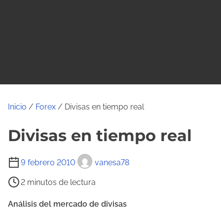
o
Inicio
/
Forex
/ Divisas en tiempo real
Divisas en tiempo real
T
9 febrero 2010
vanesa78
i
2 minutos de lectura
e
m
Análisis del mercado de divisas
p