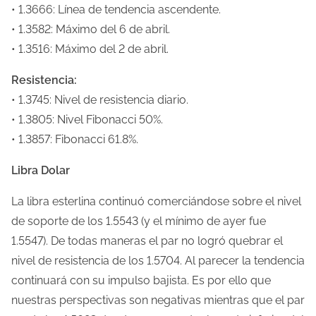
• 1.3666: Línea de tendencia ascendente.
t
• 1.3582: Máximo del 6 de abril.
r
• 1.3516: Máximo del 2 de abril.
a
d
Resistencia:
a
• 1.3745: Nivel de resistencia diario.
• 1.3805: Nivel Fibonacci 50%.
• 1.3857: Fibonacci 61.8%.
Libra Dolar
La libra esterlina continuó comerciándose sobre el nivel
de soporte de los 1.5543 (y el mínimo de ayer fue
1.5547). De todas maneras el par no logró quebrar el
nivel de resistencia de los 1.5704. Al parecer la tendencia
continuará con su impulso bajista. Es por ello que
nuestras perspectivas son negativas mientras que el par