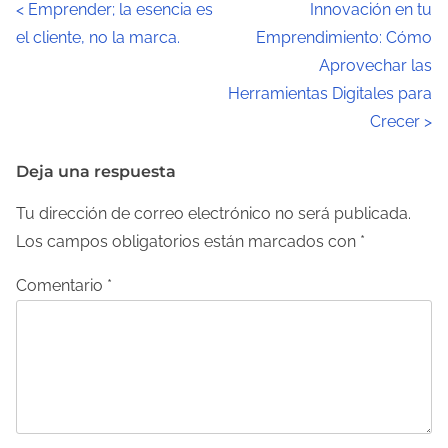
N
<
Emprender; la esencia es
Innovación en tu
el cliente, no la marca.
Emprendimiento: Cómo
a
Aprovechar las
v
Herramientas Digitales para
Crecer
>
e
g
Deja una respuesta
a
Tu dirección de correo electrónico no será publicada.
Los campos obligatorios están marcados con
*
c
Comentario
*
i
ó
n
d