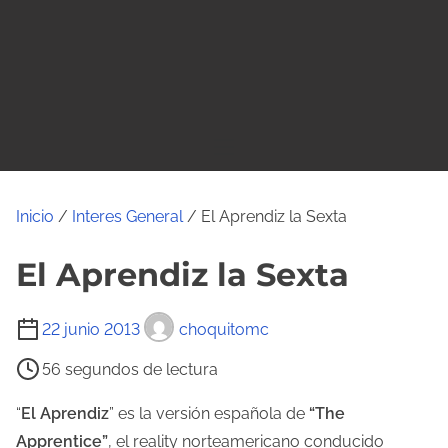
o
Inicio
/
Interes General
/ El Aprendiz la Sexta
El Aprendiz la Sexta
T
22 junio 2013
choquitomc
i
56 segundos de lectura
e
m
“
El Aprendiz
” es la versión española de
“The
p
Apprentice”
, el reality norteamericano conducido