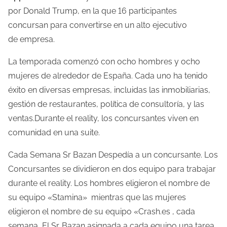
o
por Donald Trump, en la que 16 participantes
d
concursan para convertirse en un alto ejecutivo
e
de empresa.
l
La temporada comenzó con ocho hombres y ocho
e
mujeres de alrededor de España. Cada uno ha tenido
c
éxito en diversas empresas, incluidas las inmobiliarias,
t
gestión de restaurantes, política de consultoría, y las
u
ventas.Durante el reality, los concursantes viven en
r
comunidad en una suite.
a
d
Cada Semana Sr Bazan Despedía a un concursante. Los
e
Concursantes se dividieron en dos equipo para trabajar
l
durante el reality. Los hombres eligieron el nombre de
a
su equipo «Stamina» mientras que las mujeres
e
eligieron el nombre de su equipo «Crash.es , cada
n
semana, El Sr. Bazan asignada a cada equipo una tarea.