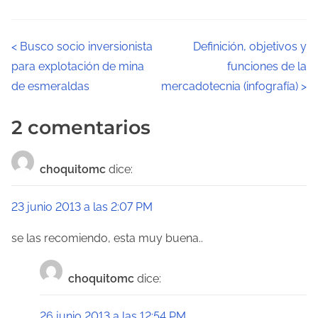
N
<
Busco socio inversionista
Definición, objetivos y
para explotación de mina
funciones de la
a
de esmeraldas
mercadotecnia (infografía)
>
v
2 comentarios
e
g
choquitomc
dice:
a
23 junio 2013 a las 2:07 PM
c
se las recomiendo, esta muy buena..
i
ó
choquitomc
dice:
n
26 junio 2013 a las 12:54 PM