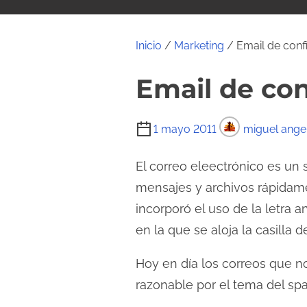
i
d
o
Inicio
/
Marketing
/ Email de conf
Email de co
T
1 mayo 2011
miguel ange
i
e
El correo eleectrónico es un s
m
mensajes y archivos rápidam
p
incorporó el uso de la letra a
o
en la que se aloja la casilla 
d
e
Hoy en día los correos que n
l
razonable por el tema del sp
e