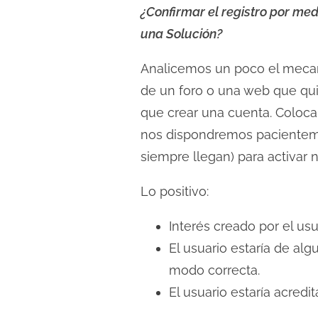
c
¿Confirmar el registro por me
t
una Solución?
u
Analicemos un poco el mecani
r
a
de un foro o una web que qui
d
que crear una cuenta. Colocam
e
nos dispondremos pacienteme
l
siempre llegan) para activar n
a
e
Lo positivo:
n
Interés creado por el usu
t
El usuario estaría de al
r
a
modo correcta.
d
El usuario estaría acredi
a