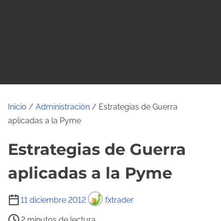
o
Inicio
/
Administración
/ Estrategias de Guerra
aplicadas a la Pyme
Estrategias de Guerra
aplicadas a la Pyme
T
11 diciembre 2012
fxtrader
i
2 minutos de lectura