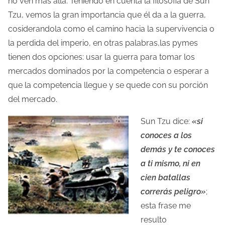
no ven más allá. Teniendo en cuenta la filosofia de Sun
a
Tzu, vemos la gran importancia que él da a la guerra,
e
cosiderandola como el camino hacia la supervivencia o
n
la perdida del imperio, en otras palabras,las pymes
t
tienen dos opciones: usar la guerra para tomar los
r
mercados dominados por la competencia o esperar a
a
que la competencia llegue y se quede con su porción
d
del mercado.
a
Sun Tzu dice:
«si
conoces a los
demás y te conoces
a ti mismo, ni en
cien batallas
correrás peligro»
;
esta frase me
resulto