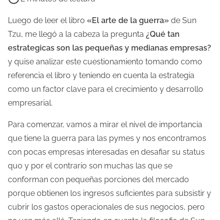
e
m
Luego de leer el libro
«El arte de la guerra»
de Sun
p
Tzu, me llegó a la cabeza la pregunta
¿Qué tan
o
estrategicas son las pequeñas y medianas empresas?
d
y quise analizar este cuestionamiento tomando como
e
referencia el libro y teniendo en cuenta la estrategia
l
como un factor clave para el crecimiento y desarrollo
e
empresarial.
c
Para comenzar, vamos a mirar el nivel de importancia
t
que tiene la guerra para las pymes y nos encontramos
u
con pocas empresas interesadas en desafiar su status
r
quo y por el contrario son muchas las que se
a
conforman con pequeñas porciones del mercado
d
porque obtienen los ingresos suficientes para subsistir y
e
cubrir los gastos operacionales de sus negocios, pero
l