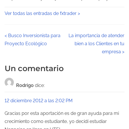
Ver todas las entradas de fxtrader >
N
<
Busco Inversionista para
La importancia de atender
Proyecto Ecológico
bien a los Clientes en tu
a
empresa
>
v
Un comentario
e
g
Rodrigo
dice:
a
12 diciembre 2012 a las 2:02 PM
c
Gracias por esta aportación es de gran ayuda para mi
i
crecimiento como estudiante, yo decidí estudiar