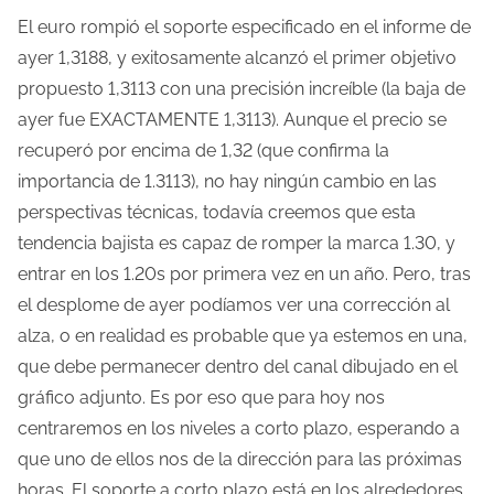
m
El euro rompió el soporte especificado en el informe de
p
ayer 1,3188, y exitosamente alcanzó el primer objetivo
o
propuesto 1,3113 con una precisión increíble (la baja de
d
ayer fue EXACTAMENTE 1,3113).
Aunque el precio se
e
recuperó por encima de 1,32 (que confirma la
l
importancia de 1.3113), no hay ningún cambio en las
e
perspectivas técnicas, todavía creemos que esta
c
tendencia bajista es capaz de romper la marca 1.30, y
t
entrar en los 1.20s por primera vez en un año. Pero, tras
u
el desplome de ayer podíamos ver una corrección al
r
alza, o en realidad es probable que ya estemos en una,
a
que debe permanecer dentro del canal dibujado en el
d
gráfico adjunto. Es por eso que para hoy nos
e
centraremos en los niveles a corto plazo, esperando a
l
que uno de ellos nos de la dirección para las próximas
a
horas. El soporte a corto plazo está en los alrededores