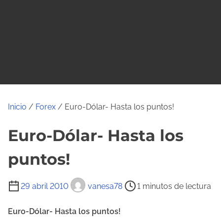
o
Inicio
/
Forex
/ Euro-Dólar- Hasta los puntos!
Euro-Dólar- Hasta los
puntos!
T
29 abril 2010
vanesa78
1 minutos de lectura
i
e
Euro-Dólar- Hasta los puntos!