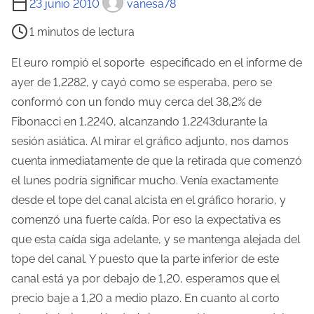
23 junio 2010
vanesa78
i
1 minutos de lectura
e
m
El euro rompió el soporte especificado en el informe de
p
ayer de 1,2282, y cayó como se esperaba, pero se
o
conformó con un fondo muy cerca del 38,2% de
d
Fibonacci en 1,2240, alcanzando 1,2243durante la
e
sesión asiática. Al mirar el gráfico adjunto, nos damos
l
cuenta inmediatamente de que la retirada que comenzó
e
el lunes podría significar mucho.
Venía exactamente
c
desde el tope del canal alcista en el gráfico horario, y
t
comenzó una fuerte caída. Por eso la expectativa es
u
que esta caída siga adelante, y se mantenga alejada del
r
tope del canal. Y puesto que la parte inferior de este
a
canal está ya por debajo de 1,20, esperamos que el
d
precio baje a 1,20 a medio plazo. En cuanto al corto
e