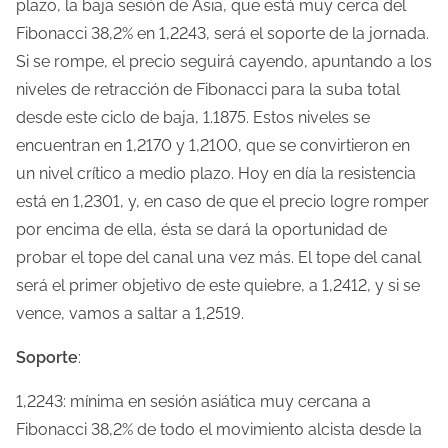
plazo, la baja sesión de Asia, que está muy cerca del
l
Fibonacci 38,2% en 1,2243, será el soporte de la jornada.
a
Si se rompe, el precio seguirá cayendo, apuntando a los
e
niveles de retracción de Fibonacci para la suba total
n
desde este ciclo de baja, 1.1875. Estos niveles se
t
encuentran en 1,2170 y 1,2100, que se convirtieron en
r
un nivel crítico a medio plazo. Hoy en día la resistencia
a
está en 1,2301, y, en caso de que el precio logre romper
d
por encima de ella, ésta se dará la oportunidad de
a
probar el tope del canal una vez más. El tope del canal
será el primer objetivo de este quiebre, a 1,2412, y si se
vence, vamos a saltar a 1,2519.
Soporte
:
1,2243: mínima en sesión asiática muy cercana a
Fibonacci 38,2% de todo el movimiento alcista desde la