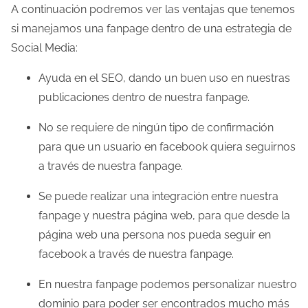
A continuación podremos ver las ventajas que tenemos
d
si manejamos una fanpage dentro de una estrategia de
e
Social Media:
l
a
Ayuda en el SEO, dando un buen uso en nuestras
e
publicaciones dentro de nuestra fanpage.
n
No se requiere de ningún tipo de confirmación
t
para que un usuario en facebook quiera seguirnos
r
a través de nuestra fanpage.
a
d
Se puede realizar una integración entre nuestra
a
fanpage y nuestra página web, para que desde la
página web una persona nos pueda seguir en
facebook a través de nuestra fanpage.
En nuestra fanpage podemos personalizar nuestro
dominio para poder ser encontrados mucho más