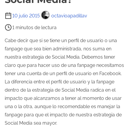
T
10 julio 2015
octavioapadillav
i
1 minutos de lectura
e
m
Cabe decir que si se tiene un perfil de usuario o una
p
fanpage que sea bien administrada, nos suma en
o
nuestra estrategia de Social Media. Debemos tener
d
claro que para hacer uso de una fanpage necesitamos
e
tener una cuenta de un perfil de usuario en Facebook.
l
La diferencia entre el perfil de usuario y la fanpage
e
dentro de la estrategia de Social Media radica en el
c
impacto que alcanzamos a tener al momento de usar
t
una o la otra, aunque lo recomendable es manejar la
u
fanpage para que el impacto de nuestra estrategia de
r
Social Media sea mayor.
a