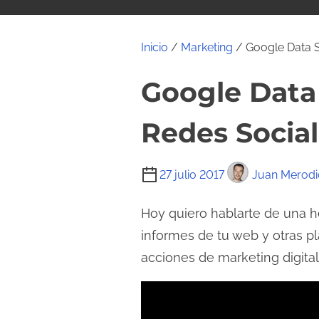
i
d
o
Inicio
/
Marketing
/ Google Data S
Google Data 
Redes Socia
T
27 julio 2017
Juan Merodi
i
e
Hoy quiero hablarte de una h
m
informes de tu web y otras pl
p
acciones de marketing digital
o
d
e