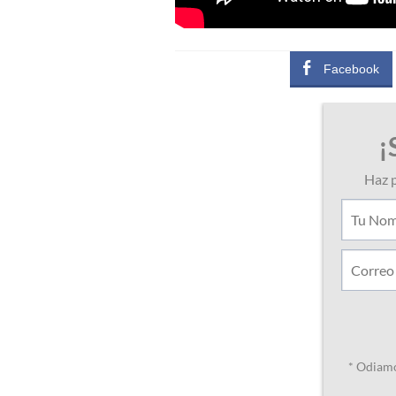
d
a
Facebook