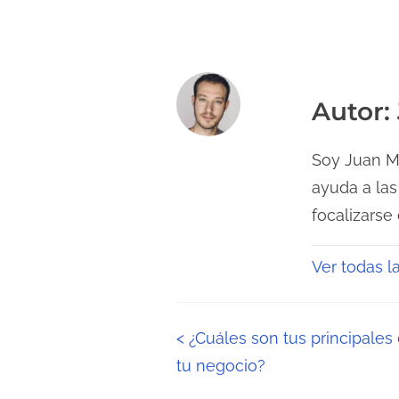
Autor:
Soy Juan Me
ayuda a las
focalizarse
Ver todas l
N
<
¿Cuáles son tus principales
tu negocio?
a