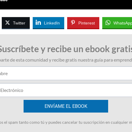
Twitter
LinkedIn
Pinterest
WhatsAp