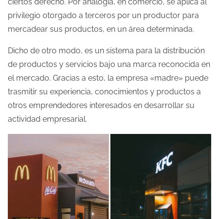
ciertos derecho. Por analogía, en comercio, se aplica al
u
privilegio otorgado a terceros por un productor para
r
mercadear sus productos, en un área determinada.
a
d
Dicho de otro modo, es un sistema para la distribución
e
de productos y servicios bajo una marca reconocida en
l
el mercado. Gracias a esto, la empresa «madre» puede
a
trasmitir su experiencia, conocimientos y productos a
e
otros emprendedores interesados en desarrollar su
n
actividad empresarial.
t
r
a
d
a