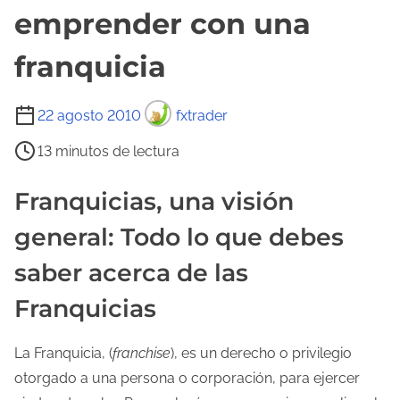
emprender con una
franquicia
T
22 agosto 2010
fxtrader
i
13 minutos de lectura
e
m
Franquicias, una visión
p
general: Todo lo que debes
o
d
saber acerca de las
e
Franquicias
l
e
La Franquicia, (
franchise
), es un derecho o privilegio
c
otorgado a una persona o corporación, para ejercer
t