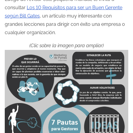
consultar
Los 10 Requisitos para ser un Buen Gerente
l
según Bill Gates
, un articulo muy interesante con
a
grandes lecciones para dirigir con éxito una empresa o
e
cualquier organización.
n
t
(Clic sobre la imagen para ampliar)
r
a
d
a