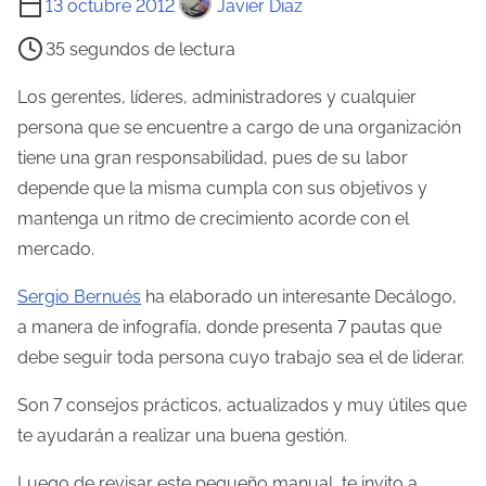
13 octubre 2012
Javier Diaz
i
35 segundos de lectura
e
m
Los gerentes, líderes, administradores y cualquier
p
persona que se encuentre a cargo de una organización
o
tiene una gran responsabilidad, pues de su labor
d
depende que la misma cumpla con sus objetivos y
e
mantenga un ritmo de crecimiento acorde con el
l
mercado.
e
Sergio Bernués
ha elaborado un interesante Decálogo,
c
a manera de infografía, donde presenta 7 pautas que
t
debe seguir toda persona cuyo trabajo sea el de liderar.
u
r
Son 7 consejos prácticos, actualizados y muy útiles que
a
te ayudarán a realizar una buena gestión.
d
Luego de revisar este pequeño manual, te invito a
e