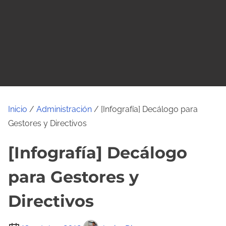
o
Inicio
/
Administración
/ [Infografía] Decálogo para
Gestores y Directivos
[Infografía] Decálogo
para Gestores y
Directivos
T