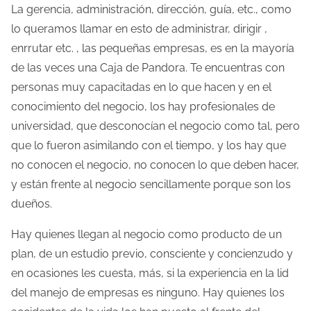
m
La gerencia, administración, dirección, guía, etc., como
p
lo queramos llamar en esto de administrar, dirigir ,
o
enrrutar etc. , las pequeñas empresas, es en la mayoría
d
de las veces una Caja de Pandora. Te encuentras con
e
personas muy capacitadas en lo que hacen y en el
l
conocimiento del negocio, los hay profesionales de
e
universidad, que desconocían el negocio como tal, pero
c
que lo fueron asimilando con el tiempo, y los hay que
t
no conocen el negocio, no conocen lo que deben hacer,
u
y están frente al negocio sencillamente porque son los
r
dueños.
a
Hay quienes llegan al negocio como producto de un
d
plan, de un estudio previo, consciente y concienzudo y
e
en ocasiones les cuesta, más, si la experiencia en la lid
l
del manejo de empresas es ninguno. Hay quienes los
a