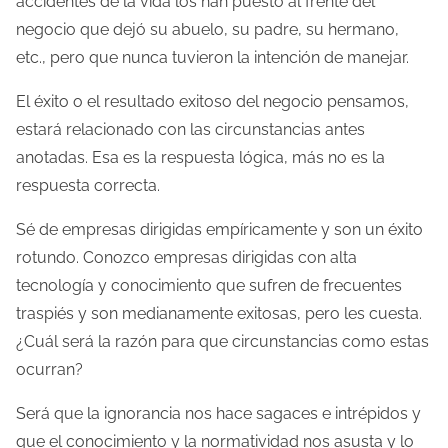
accidentes de la vida los han puesto al frente del
e
negocio que dejó su abuelo, su padre, su hermano,
n
etc., pero que nunca tuvieron la intención de manejar.
t
r
El éxito o el resultado exitoso del negocio pensamos,
a
estará relacionado con las circunstancias antes
d
anotadas. Esa es la respuesta lógica, más no es la
a
respuesta correcta.
Sé de empresas dirigidas empíricamente y son un éxito
rotundo. Conozco empresas dirigidas con alta
tecnología y conocimiento que sufren de frecuentes
traspiés y son medianamente exitosas, pero les cuesta.
¿Cuál será la razón para que circunstancias como estas
ocurran?
Será que la ignorancia nos hace sagaces e intrépidos y
que el conocimiento y la normatividad nos asusta y lo