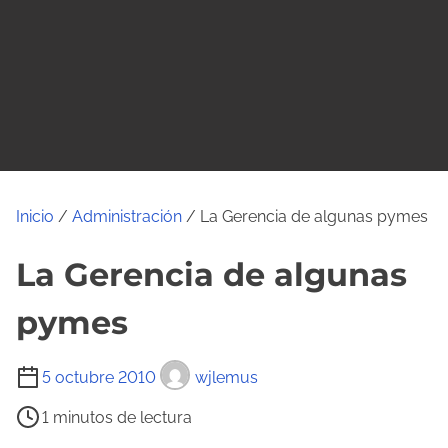
o
Inicio
/
Administración
/ La Gerencia de algunas pymes
La Gerencia de algunas
pymes
T
5 octubre 2010
wjlemus
i
1 minutos de lectura
e