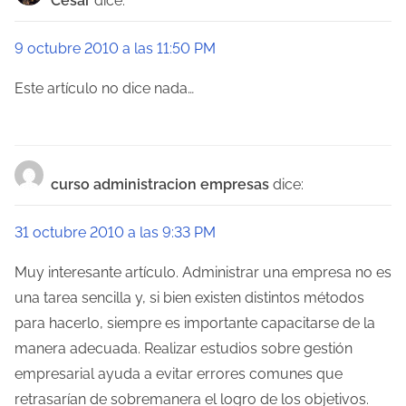
César
dice:
a
9 octubre 2010 a las 11:50 PM
c
Este artículo no dice nada…
i
ó
n
curso administracion empresas
dice:
d
31 octubre 2010 a las 9:33 PM
e
Muy interesante artículo. Administrar una empresa no es
e
una tarea sencilla y, si bien existen distintos métodos
n
para hacerlo, siempre es importante capacitarse de la
manera adecuada. Realizar estudios sobre gestión
t
empresarial ayuda a evitar errores comunes que
r
retrasarían de sobremanera el logro de los objetivos.