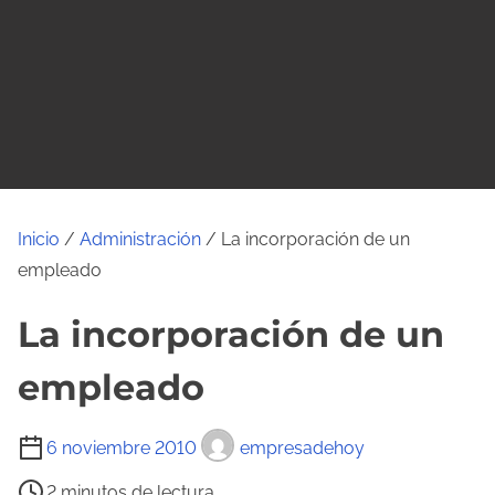
o
Inicio
/
Administración
/ La incorporación de un
empleado
La incorporación de un
empleado
T
6 noviembre 2010
empresadehoy
i
2 minutos de lectura