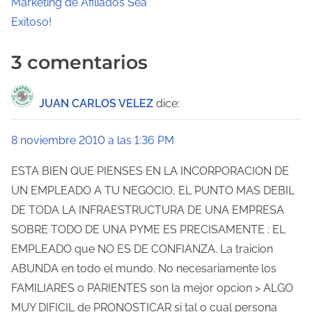
v
Marketing de Afiliados Sea
Exitoso!
e
g
3 comentarios
a
JUAN CARLOS VELEZ
dice:
c
i
8 noviembre 2010 a las 1:36 PM
ó
ESTA BIEN QUE PIENSES EN LA INCORPORACION DE
UN EMPLEADO A TU NEGOCIO, EL PUNTO MAS DEBIL
n
DE TODA LA INFRAESTRUCTURA DE UNA EMPRESA
d
SOBRE TODO DE UNA PYME ES PRECISAMENTE : EL
e
EMPLEADO que NO ES DE CONFIANZA. La traicion
ABUNDA en todo el mundo. No necesariamente los
e
FAMILIARES o PARIENTES son la mejor opcion > ALGO
n
MUY DIFICIL de PRONOSTICAR si tal o cual persona