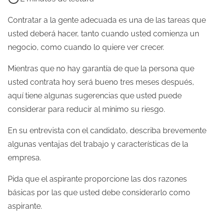
e
m
Contratar a la gente adecuada es una de las tareas que
p
usted deberá hacer, tanto cuando usted comienza un
o
negocio, como cuando lo quiere ver crecer.
d
Mientras que no hay garantía de que la persona que
e
usted contrata hoy será bueno tres meses después,
l
aquí tiene algunas sugerencias que usted puede
e
considerar para reducir al mínimo su riesgo.
c
t
En su entrevista con el candidato, describa brevemente
u
algunas ventajas del trabajo y características de la
r
empresa.
a
Pida que el aspirante proporcione las dos razones
d
básicas por las que usted debe considerarlo como
e
aspirante.
l