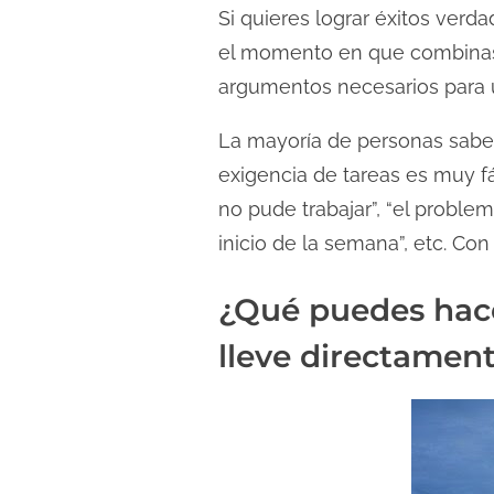
c
Si quieres lograr éxitos ver
t
el momento en que combinas u
u
argumentos necesarios para 
r
a
La mayoría de personas saben
d
exigencia de tareas es muy fá
e
no pude trabajar”, “el proble
l
inicio de la semana”, etc. Co
a
e
¿Qué puedes hace
n
lleve directament
t
r
a
d
a