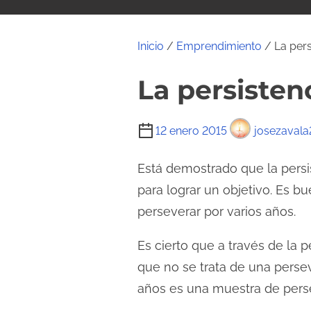
i
d
o
Inicio
/
Emprendimiento
/ La pers
La persisten
T
12 enero 2015
josezavala
i
e
Está demostrado que la persi
m
para lograr un objetivo. Es 
p
perseverar por varios años.
o
d
Es cierto que a través de la
e
que no se trata de una persev
l
años es una muestra de persev
e