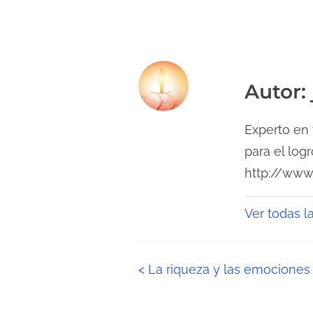
Autor:
Experto en 
para el log
http://www
Ver todas l
N
<
La riqueza y las emociones 
a