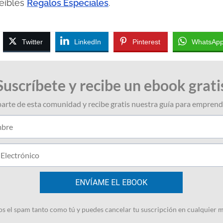
reíbles
Regalos Especiales
.
Twitter
LinkedIn
Pinterest
WhatsAp