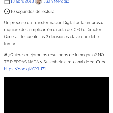
18 abril 2018
Juan Merodio
i
16 segundos de lectura
e
m
Un proceso de Transformación Digital en la empresa,
p
requiere de la implicación directa del CEO o Director
o
General. Te cuento las 3 decisiones clave que debe
d
tomar.
e
🛎 ¿Quieres mejorar los resultados de tu negocio? NO
l
TE PIERDAS NADA y Suscríbete a mi canal de YouTube:
e
https://goo.gl/QXLJZt
c
t
u
r
a
d
e