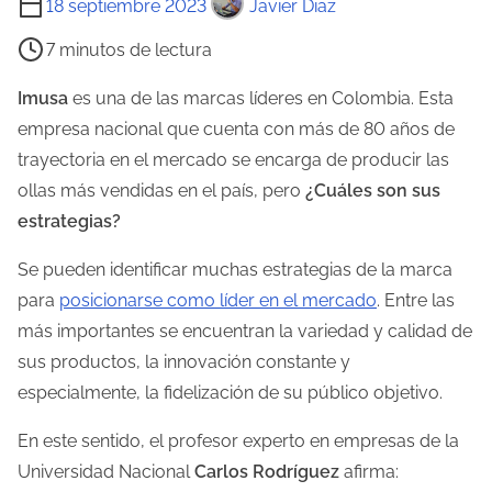
18 septiembre 2023
Javier Diaz
i
7 minutos de lectura
e
m
Imusa
es una de las marcas líderes en Colombia. Esta
p
empresa nacional que cuenta con más de 80 años de
o
trayectoria en el mercado se encarga de producir las
d
ollas más vendidas en el país, pero
¿Cuáles son sus
e
estrategias?
l
Se pueden identificar muchas estrategias de la marca
e
para
posicionarse como líder en el mercado
. Entre las
c
más importantes se encuentran la variedad y calidad de
t
sus productos, la innovación constante y
u
especialmente, la fidelización de su público objetivo.
r
a
En este sentido, el profesor experto en empresas de la
d
Universidad Nacional
Carlos Rodríguez
afirma:
e