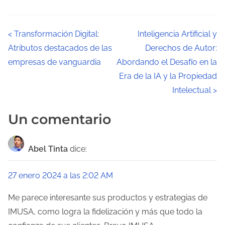
N
<
Transformación Digital:
Inteligencia Artificial y
Atributos destacados de las
Derechos de Autor:
a
empresas de vanguardia
Abordando el Desafío en la
v
Era de la IA y la Propiedad
Intelectual
>
e
g
Un comentario
a
Abel Tinta
dice:
c
i
27 enero 2024 a las 2:02 AM
ó
Me parece interesante sus productos y estrategias de
IMUSA, como logra la fidelización y más que todo la
n