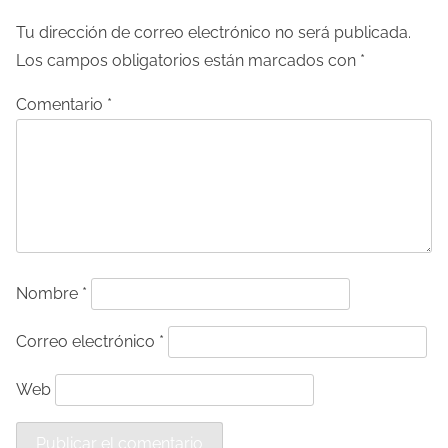
a
Tu dirección de correo electrónico no será publicada.
Los campos obligatorios están marcados con
*
c
Comentario
*
i
ó
n
d
e
Nombre
*
e
Correo electrónico
*
n
t
Web
r