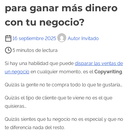
para ganar más dinero
con tu negocio?
T
16 septiembre 2025
Autor Invitado
i
5 minutos de lectura
e
m
Si hay una habilidad que puede
disparar las ventas de
p
un negocio
en cualquier momento, es el
Copywriting
.
o
Quizás la gente no te compra todo lo que te gustaría…
d
e
Quizás el tipo de cliente que te viene no es el que
l
quisieras…
e
Quizás sientes que tu negocio no es especial y que no
c
te diferencia nada del resto.
t