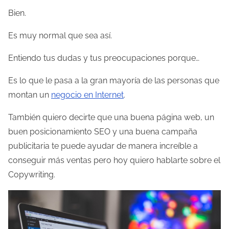
u
Bien.
r
a
Es muy normal que sea así.
d
Entiendo tus dudas y tus preocupaciones porque…
e
l
Es lo que le pasa a la gran mayoría de las personas que
a
montan un
negocio en Internet
.
e
También quiero decirte que una buena página web, un
n
buen posicionamiento SEO y una buena campaña
t
publicitaria te puede ayudar de manera increíble a
r
conseguir más ventas pero hoy quiero hablarte sobre el
a
Copywriting.
d
a