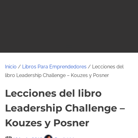
o
Inicio
/
Libros Para Emprendedores
/ Lecciones del
libro Leadership Challenge – Kouzes y Posner
Lecciones del libro
Leadership Challenge –
Kouzes y Posner
T