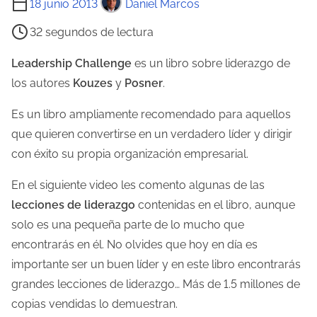
18 junio 2013
Daniel Marcos
i
32 segundos de lectura
e
m
Leadership Challenge
es un libro sobre liderazgo de
p
los autores
Kouzes
y
Posner
.
o
Es un libro ampliamente recomendado para aquellos
d
que quieren convertirse en un verdadero líder y dirigir
e
con éxito su propia organización empresarial.
l
e
En el siguiente video les comento algunas de las
c
lecciones de liderazgo
contenidas en el libro, aunque
t
solo es una pequeña parte de lo mucho que
u
encontrarás en él. No olvides que hoy en día es
r
importante ser un buen líder y en este libro encontrarás
a
grandes lecciones de liderazgo… Más de 1.5 millones de
d
copias vendidas lo demuestran.
e