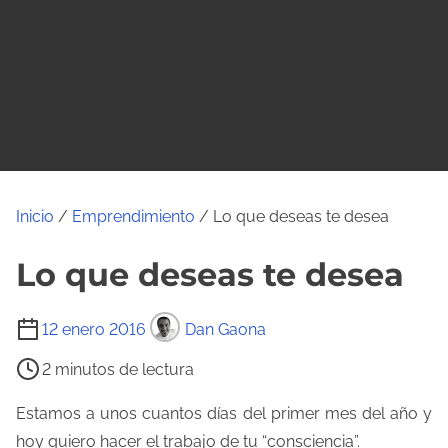
o
Inicio
/
Emprendimiento
/ Lo que deseas te desea
Lo que deseas te desea
T
12 enero 2016
Dan Gaona
i
2 minutos de lectura
e
m
Estamos a unos cuantos días del primer mes del año y
p
hoy quiero hacer el trabajo de tu “consciencia”.