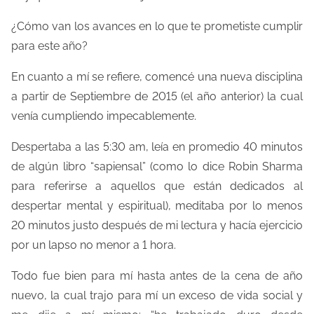
o
¿Cómo van los avances en lo que te prometiste cumplir
d
para este año?
e
l
En cuanto a mí se refiere, comencé una nueva disciplina
e
a partir de Septiembre de 2015 (el año anterior) la cual
c
venía cumpliendo impecablemente.
t
Despertaba a las 5:30 am, leía en promedio 40 minutos
u
de algún libro “sapiensal” (como lo dice Robin Sharma
r
para referirse a aquellos que están dedicados al
a
despertar mental y espiritual), meditaba por lo menos
d
20 minutos justo después de mi lectura y hacía ejercicio
e
por un lapso no menor a 1 hora.
l
a
Todo fue bien para mí hasta antes de la cena de año
e
nuevo, la cual trajo para mí un exceso de vida social y
n