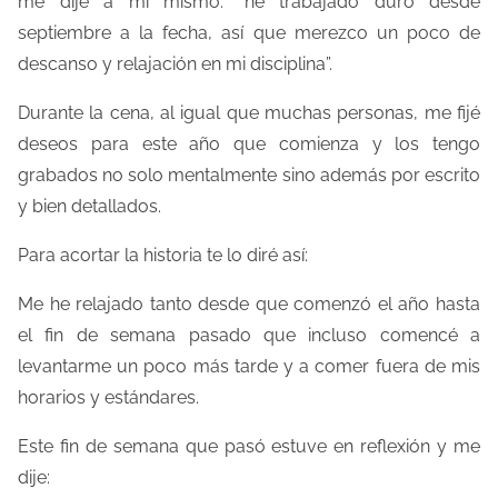
me dije a mí mismo: “he trabajado duro desde
t
septiembre a la fecha, así que merezco un poco de
r
descanso y relajación en mi disciplina”.
a
d
Durante la cena, al igual que muchas personas, me fijé
a
deseos para este año que comienza y los tengo
grabados no solo mentalmente sino además por escrito
y bien detallados.
Para acortar la historia te lo diré así:
Me he relajado tanto desde que comenzó el año hasta
el fin de semana pasado que incluso comencé a
levantarme un poco más tarde y a comer fuera de mis
horarios y estándares.
Este fin de semana que pasó estuve en reflexión y me
dije: