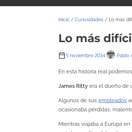
i
d
o
Inicio
/
Curiosidades
/ Lo más difíc
Lo más difíci
T
5 noviembre 2014
Pablo 
i
e
En esta historia real podemos 
m
James Ritty
era el dueño de u
p
o
Algunos de sus
empleados
ac
d
ocasionaba pérdidas, malente
e
l
Mientras viajaba a Europa en
e