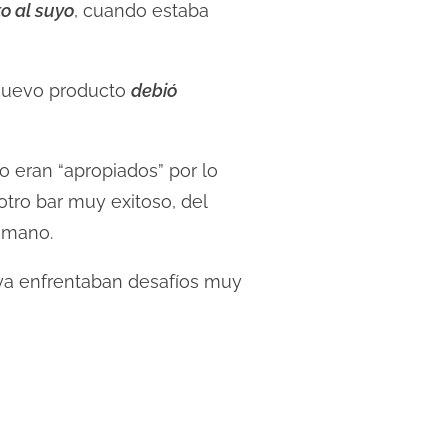
to al suyo
, cuando estaba
u nuevo producto
debió
 eran “apropiados” por lo
tro bar muy exitoso, del
a mano.
a enfrentaban desafíos muy