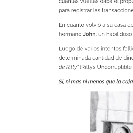
cuántas vueltas daba el propu
c
para registrar las transaccio
t
u
En cuanto volvió a su casa de
r
hermano
John
, un habilidos
a
d
Luego de varios intentos fal
e
determinada cantidad de dine
l
de Ritty”
(Ritty’s Uncorruptible
a
e
Sí, ni más ni menos que la caja
n
t
r
a
d
a