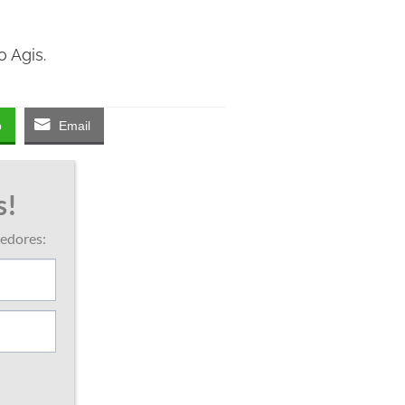
o Agis.
p
Email