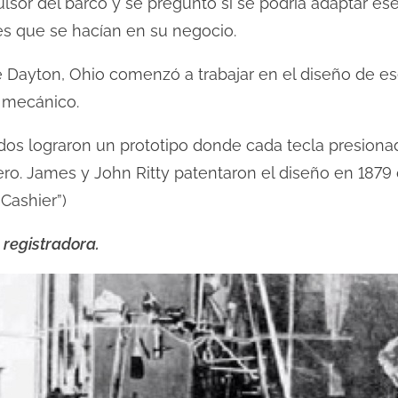
lsor del barco y se preguntó si se podría adaptar ese
nes que se hacían en su negocio.
 Dayton, Ohio comenzó a trabajar en el diseño de ese
o mecánico.
lidos lograron un prototipo donde cada tecla presion
ro. James y John Ritty patentaron el diseño en 187
 Cashier”)
 registradora.