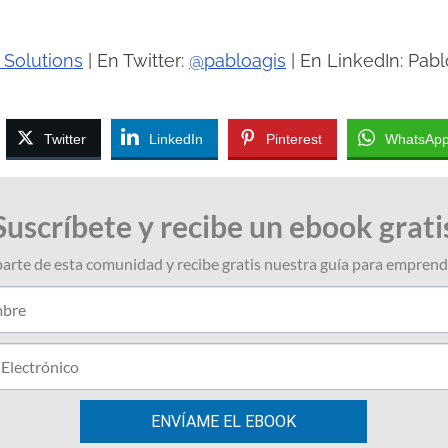
 Solutions
| En Twitter:
@pabloagis
| En LinkedIn: Pabl
Twitter
LinkedIn
Pinterest
WhatsAp