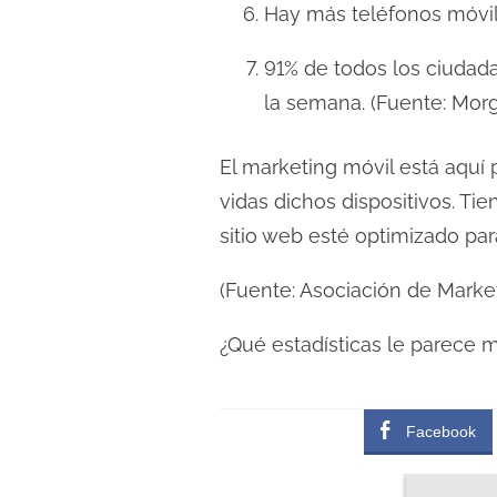
Hay más teléfonos móvile
d
a
91% de todos los ciudadan
la semana. (Fuente: Mor
El marketing móvil está aquí
vidas dichos dispositivos. T
sitio web esté optimizado par
(Fuente: Asociación de Marke
¿Qué estadísticas le parece 
Facebook