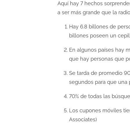
Aquí hay 7 hechos sorprenden
l
a ser más grande que la radio,
e
c
Hay 6.8 billones de perso
t
billones poseen un cepil
u
r
En algunos países hay má
a
que hay personas que p
d
e
Se tarda de promedio 90
l
segundos para que una p
a
e
70% de todas las búsqued
n
t
Los cupones móviles tie
r
Associates)
a