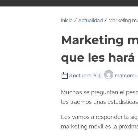
i
d
o
Inicio
/
Actualidad
/ Marketing mó
Marketing mó
que les hará
T
3 octubre 2011
marcomun
i
e
Muchos se preguntan el peso 
m
les traemos unas estadísticas
p
Les vamos a responder la si
o
d
marketing móvil es la próxim
e