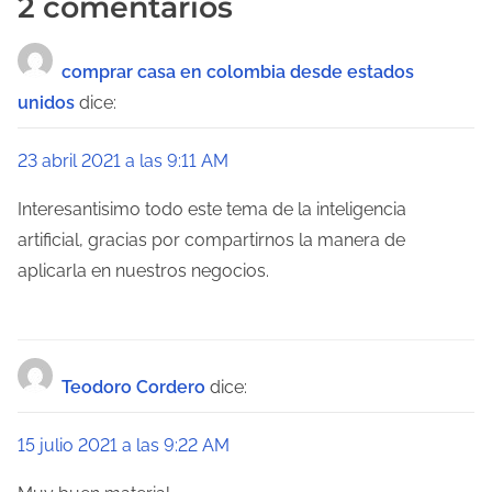
2 comentarios
e
g
comprar casa en colombia desde estados
a
unidos
dice:
c
23 abril 2021 a las 9:11 AM
i
Interesantisimo todo este tema de la inteligencia
ó
artificial, gracias por compartirnos la manera de
aplicarla en nuestros negocios.
n
d
e
Teodoro Cordero
dice:
e
15 julio 2021 a las 9:22 AM
n