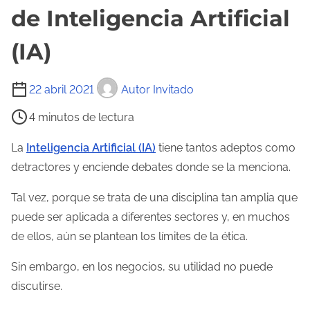
de Inteligencia Artificial
(IA)
T
22 abril 2021
Autor Invitado
i
4 minutos de lectura
e
m
La
Inteligencia Artificial (IA)
tiene tantos adeptos como
p
detractores y enciende debates donde se la menciona.
o
Tal vez, porque se trata de una disciplina tan amplia que
d
puede ser aplicada a diferentes sectores y, en muchos
e
de ellos, aún se plantean los límites de la ética.
l
e
Sin embargo, en los negocios, su utilidad no puede
c
discutirse.
t