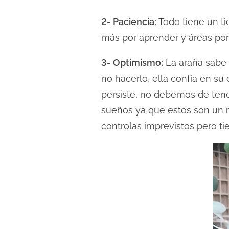
l
2- Paciencia:
Todo tiene un ti
e
c
más por aprender y áreas por
t
3- Optimismo:
La araña sabe 
u
no hacerlo, ella confía en su
r
a
persiste, no debemos de tener
d
sueños ya que estos son un r
e
controlas imprevistos pero tie
l
a
e
n
t
r
a