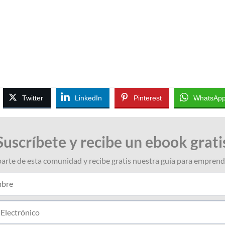
Twitter
LinkedIn
Pinterest
WhatsAp