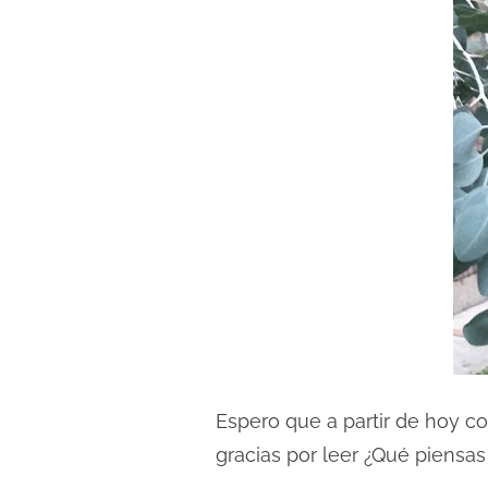
d
a
Espero que a partir de hoy c
gracias por leer ¿Qué piensa