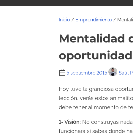
i
d
o
Inicio
/
Emprendimiento
/ Mentali
Mentalidad d
oportunidad
T
5 septiembre 2015
Saúl P
i
e
Hoy tuve la grandiosa oportu
m
lección, verás estos animali
p
debe tener al momento de tej
o
d
1- Visión:
No construyas nada 
e
funcionara si sabes donde hac