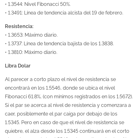
• 1.3544: Nivel Fibonacci 50%.
t
• 1.3491: Línea de tendencia alcista del 19 de febrero.
r
a
Resistencia:
d
• 1.3653: Máximo diario.
a
• 1.3737: Línea de tendencia bajista de los 1.3838.
• 1.3810: Máximo diario.
Libra Dolar
Al parecer a corto plazo el nivel de resistencia se
encontrará en los 1.5546, donde se ubica el nivel
Fibonacci 61.8%, (con mínimos registrados en los 1.5672).
Si el par se acerca al nivel de resistencia y comenzara a
caer, posiblemente el par caiga por debajo de los
1.5345. Pero en caso de que el nivel de resistencia se
quiebre, el alza desde los 1.5345 continuará en el corto