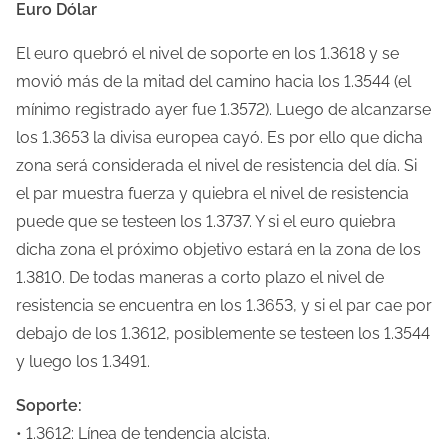
Euro Dólar
o
d
El euro quebró el nivel de soporte en los 1.3618 y se
e
movió más de la mitad del camino hacia los 1.3544 (el
l
mínimo registrado ayer fue 1.3572). Luego de alcanzarse
e
los 1.3653 la divisa europea cayó.
Es por ello que dicha
c
zona será considerada el nivel de resistencia del día. Si
t
el par muestra fuerza y quiebra el nivel de resistencia
u
puede que se testeen los 1.3737. Y si el euro quiebra
r
dicha zona el próximo objetivo estará en la zona de los
a
1.3810. De todas maneras a corto plazo el nivel de
d
resistencia se encuentra en los 1.3653, y si el par cae por
e
debajo de los 1.3612, posiblemente se testeen los 1.3544
l
y luego los 1.3491.
a
Soporte:
e
• 1.3612: Línea de tendencia alcista.
n