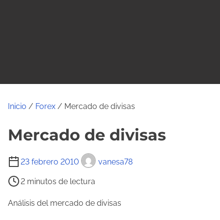
o
Inicio
/
Forex
/ Mercado de divisas
Mercado de divisas
T
23 febrero 2010
vanesa78
i
2 minutos de lectura
e
m
Análisis del mercado de divisas
p