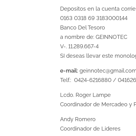
d
Depositos en la cuenta corrie
a
0163 0318 69 3183000144
Banco Del Tesoro
a nombre de: GEINNOTEC
V-. 11.289.667-4
SI deseas llevar este monolo
e-mail:
geinnotec@gmail.com
Telf.: 0424-6216880 / 0416
Lcdo. Roger Lampe
Coordinador de Mercadeo y P
Andy Romero
Coordinador de Lideres