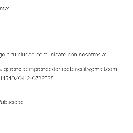
nte:
go a tu ciudad comunicate con nosotros a:
, gerenciaemprendedorapotencial@gmail.com
2614540/0412-0782535
ublicidad