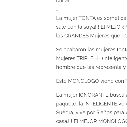
brillar.
l
…
e
c
La mujer TONTA es sometida,
t
sale con la suya!!! El MEJO
u
las GRANDES Mujeres que T
r
a
Se acabaron las mujeres tonta
d
Mujeres TRIPLE -I- (Inteligen
e
hombre que las representa y 
l
Este MONOLOGO viene con 
a
e
La mujer IGNORANTE busca a
n
paquete, la INTELIGENTE ve e
t
Suegra, vive por 5 años para 
r
a
casa.!!! El MEJOR MONOLOGO 