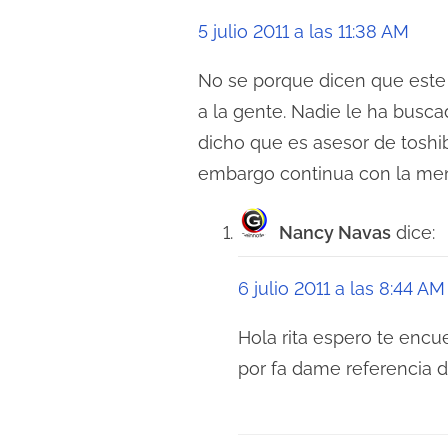
a
5 julio 2011 a las 11:38 AM
c
No se porque dicen que este 
i
a la gente. Nadie le ha busca
ó
dicho que es asesor de toshib
n
embargo continua con la men
d
Nancy Navas
dice:
e
6 julio 2011 a las 8:44 AM
e
n
Hola rita espero te enc
por fa dame referencia d
t
r