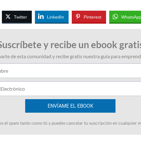
Twitter
LinkedIn
Pinterest
WhatsAp