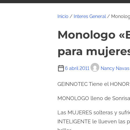
i
d
Inicio
/
Interes General
/ Monologo
o
Monologo «E
para mujere
T
6 abril 2011
Nancy Navas
i
e
GEINNOTEC Tiene el HONOR de
m
MONOLOGO lleno de Sonrisas
p
o
Las MUJERES solteras y sufr
d
INTELIGENTE le llueven las 
e