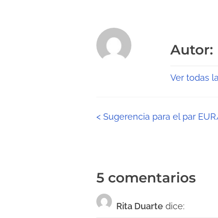
Autor:
Ver todas l
N
<
Sugerencia para el par E
a
v
5 comentarios
e
g
Rita Duarte
dice: