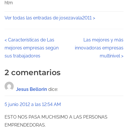
htm
Ver todas las entradas de josezavala2011 >
N
<
Características de Las
Las mejores y más
mejores empresas según
innovadoras empresas
a
sus trabajadores
multinivel
>
v
2 comentarios
e
g
Jesus Bellorin
dice:
a
5 junio 2012 a las 12:54 AM
c
ESTO NOS PASA MUCHISIMO A LAS PERSONAS
i
EMPRENDEDORAS.