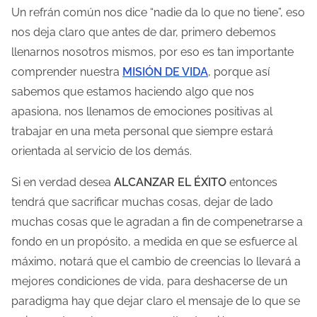
a
Un refrán común nos dice “nadie da lo que no tiene”, eso
e
nos deja claro que antes de dar, primero debemos
n
llenarnos nosotros mismos, por eso es tan importante
t
comprender nuestra
MISIÓN DE VIDA
, porque así
r
sabemos que estamos haciendo algo que nos
a
apasiona, nos llenamos de emociones positivas al
d
trabajar en una meta personal que siempre estará
a
orientada al servicio de los demás.
Si en verdad desea
ALCANZAR EL ÉXITO
entonces
tendrá que sacrificar muchas cosas, dejar de lado
muchas cosas que le agradan a fin de compenetrarse a
fondo en un propósito, a medida en que se esfuerce al
máximo, notará que el cambio de creencias lo llevará a
mejores condiciones de vida, para deshacerse de un
paradigma hay que dejar claro el mensaje de lo que se