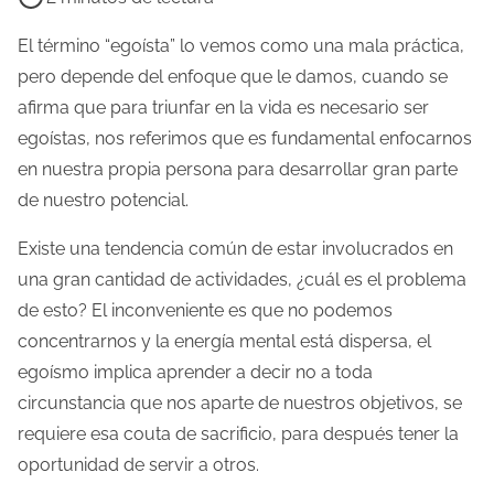
e
m
El término “egoísta” lo vemos como una mala práctica,
p
pero depende del enfoque que le damos, cuando se
o
afirma que para triunfar en la vida es necesario ser
d
egoístas, nos referimos que es fundamental enfocarnos
e
en nuestra propia persona para desarrollar gran parte
l
de nuestro potencial.
e
Existe una tendencia común de estar involucrados en
c
una gran cantidad de actividades, ¿cuál es el problema
t
de esto? El inconveniente es que no podemos
u
concentrarnos y la energía mental está dispersa, el
r
egoísmo implica aprender a decir no a toda
a
circunstancia que nos aparte de nuestros objetivos, se
d
requiere esa couta de sacrificio, para después tener la
e
oportunidad de servir a otros.
l