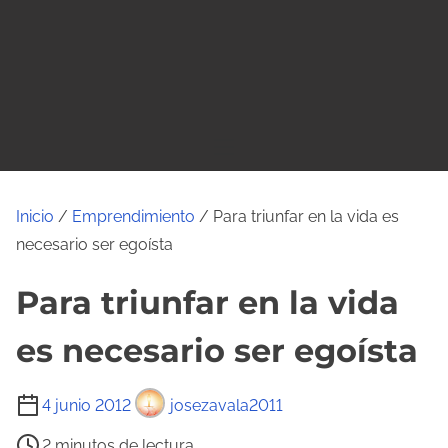
o
Inicio
/
Emprendimiento
/ Para triunfar en la vida es
necesario ser egoísta
Para triunfar en la vida
es necesario ser egoísta
T
4 junio 2012
josezavala2011
i
2 minutos de lectura