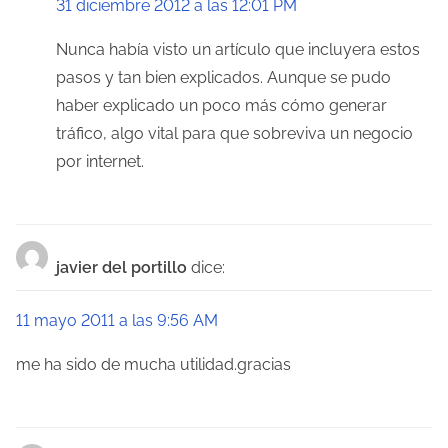
d
31 diciembre 2012 a las 12:01 PM
e
Nunca había visto un artículo que incluyera estos
e
pasos y tan bien explicados. Aunque se pudo
haber explicado un poco más cómo generar
n
tráfico, algo vital para que sobreviva un negocio
t
por internet.
r
a
javier del portillo
dice:
d
a
11 mayo 2011 a las 9:56 AM
s
me ha sido de mucha utilidad.gracias