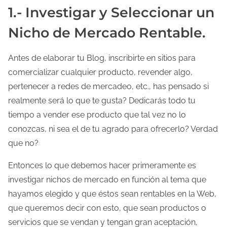
1.- Investigar y Seleccionar un
d
e
Nicho de Mercado Rentable.
l
a
Antes de elaborar tu Blog, inscribirte en sitios para
e
comercializar cualquier producto, revender algo,
n
pertenecer a redes de mercadeo, etc., has pensado si
t
realmente será lo que te gusta? Dedicarás todo tu
r
tiempo a vender ese producto que tal vez no lo
a
conozcas, ni sea el de tu agrado para ofrecerlo? Verdad
d
que no?
a
Entonces lo que debemos hacer primeramente es
investigar nichos de mercado en función al tema que
hayamos elegido y que éstos sean rentables en la Web,
que queremos decir con esto, que sean productos o
servicios que se vendan y tengan gran aceptación,