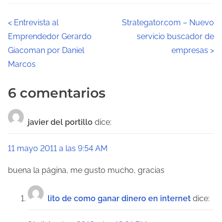
N
<
Entrevista al
Strategator.com – Nuevo
Emprendedor Gerardo
servicio buscador de
a
Giacoman por Daniel
empresas
>
v
Marcos
e
6 comentarios
g
a
javier del portillo
dice:
c
11 mayo 2011 a las 9:54 AM
i
buena la página, me gusto mucho, gracias
ó
lito de como ganar dinero en internet
dice:
n