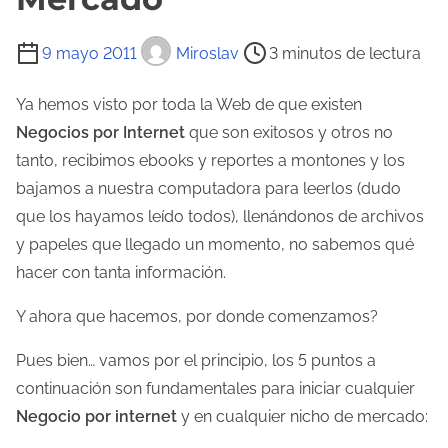
T
9 mayo 2011
Miroslav
3 minutos de lectura
i
e
Ya hemos visto por toda la Web de que existen
m
Negocios por Internet
que son exitosos y otros no
p
tanto, recibimos ebooks y reportes a montones y los
o
bajamos a nuestra computadora para leerlos (dudo
d
que los hayamos leído todos), llenándonos de archivos
e
y papeles que llegado un momento, no sabemos qué
l
hacer con tanta información.
e
Y ahora que hacemos, por donde comenzamos?
c
t
Pues bien… vamos por el principio, los 5 puntos a
u
continuación son fundamentales para iniciar cualquier
r
Negocio por internet
y en cualquier nicho de mercado:
a