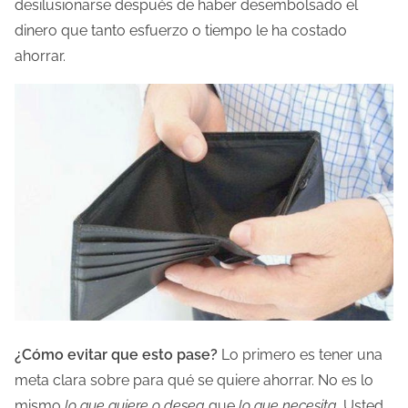
desilusionarse después de haber desembolsado el
a
dinero que tanto esfuerzo o tiempo le ha costado
e
ahorrar.
n
t
r
a
d
a
¿Cómo evitar que esto pase?
Lo primero es tener una
meta clara sobre para qué se quiere ahorrar. No es lo
mismo
lo que quiere o desea
que
lo que necesita
. Usted