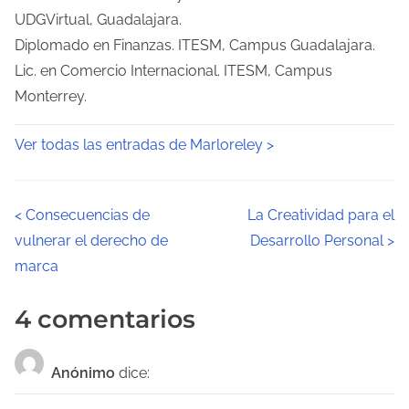
UDGVirtual, Guadalajara.
Diplomado en Finanzas. ITESM, Campus Guadalajara.
Lic. en Comercio Internacional. ITESM, Campus
Monterrey.
Ver todas las entradas de Marloreley >
N
<
Consecuencias de
La Creatividad para el
vulnerar el derecho de
Desarrollo Personal
>
a
marca
v
4 comentarios
e
g
Anónimo
dice:
a