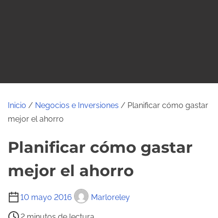
o
Inicio
/
Negocios e Inversiones
/ Planificar cómo gastar
mejor el ahorro
Planificar cómo gastar
mejor el ahorro
T
10 mayo 2016
Marloreley
i
2 minutos de lectura