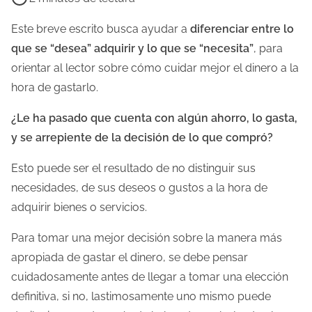
e
m
Este breve escrito busca ayudar a
diferenciar entre lo
p
que se “desea” adquirir y lo que se “necesita”
, para
o
orientar al lector sobre cómo cuidar mejor el dinero a la
d
hora de gastarlo.
e
¿Le ha pasado que cuenta con algún ahorro, lo gasta,
l
y se arrepiente de la decisión de lo que compró?
e
c
Esto puede ser el resultado de no distinguir sus
t
necesidades, de sus deseos o gustos a la hora de
u
adquirir bienes o servicios.
r
Para tomar una mejor decisión sobre la manera más
a
apropiada de gastar el dinero, se debe pensar
d
cuidadosamente antes de llegar a tomar una elección
e
definitiva, si no, lastimosamente uno mismo puede
l