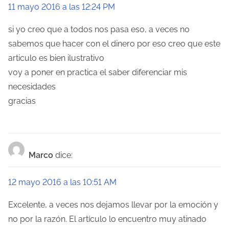
11 mayo 2016 a las 12:24 PM
c
si yo creo que a todos nos pasa eso, a veces no
i
sabemos que hacer con el dinero por eso creo que este
ó
articulo es bien ilustrativo
voy a poner en practica el saber diferenciar mis
n
necesidades
d
gracias
e
e
Marco
dice:
n
t
12 mayo 2016 a las 10:51 AM
r
Excelente, a veces nos dejamos llevar por la emoción y
a
no por la razón. El artículo lo encuentro muy atinado