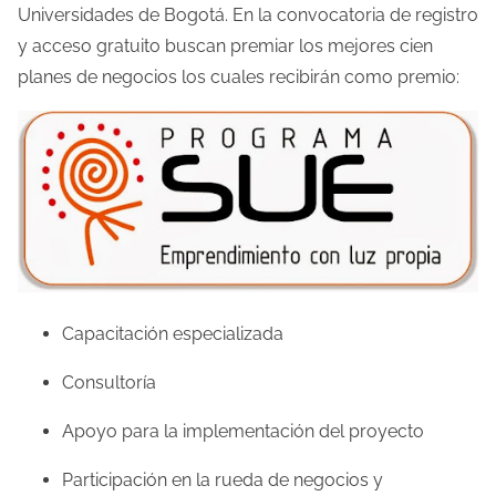
Universidades de Bogotá. En la convocatoria de registro
d
y acceso gratuito buscan premiar los mejores cien
e
planes de negocios los cuales recibirán como premio:
l
a
e
n
t
r
a
d
a
Capacitación especializada
Consultoría
Apoyo para la implementación del proyecto
Participación en la rueda de negocios y