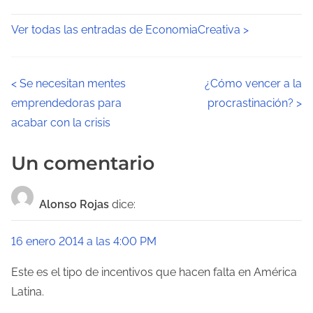
Ver todas las entradas de EconomiaCreativa >
N
<
Se necesitan mentes
¿Cómo vencer a la
emprendedoras para
procrastinación?
>
a
acabar con la crisis
v
Un comentario
e
g
Alonso Rojas
dice:
a
16 enero 2014 a las 4:00 PM
c
Este es el tipo de incentivos que hacen falta en América
i
Latina.
ó