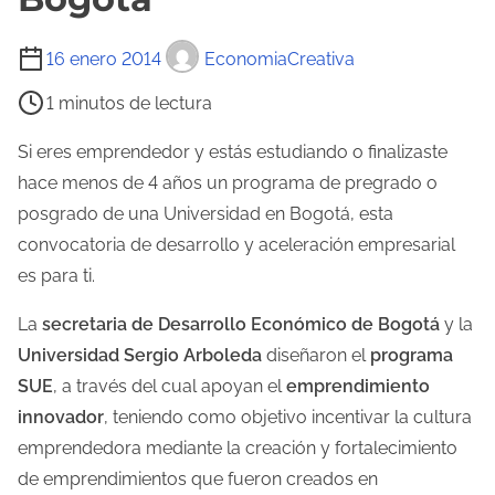
T
16 enero 2014
EconomiaCreativa
i
1 minutos de lectura
e
m
Si eres emprendedor y estás estudiando o finalizaste
p
hace menos de 4 años un programa de pregrado o
o
posgrado de una Universidad en Bogotá, esta
d
convocatoria de desarrollo y aceleración empresarial
e
es para ti.
l
La
secretaria de Desarrollo Económico de Bogotá
y la
e
Universidad Sergio Arboleda
diseñaron el
programa
c
SUE
, a través del cual apoyan el
emprendimiento
t
innovador
, teniendo como objetivo incentivar la cultura
u
emprendedora mediante la creación y fortalecimiento
r
de emprendimientos que fueron creados en
a