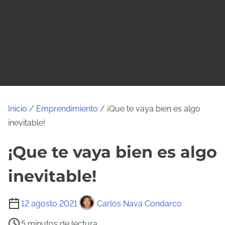
o
Inicio
/
Emprendimiento
/ ¡Que te vaya bien es algo
inevitable!
¡Que te vaya bien es algo
inevitable!
T
12 agosto 2021
Carlos Nava Condarco
i
5 minutos de lectura