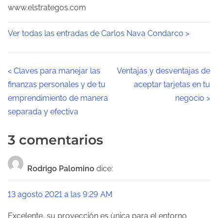
www.elstrategos.com
Ver todas las entradas de Carlos Nava Condarco >
N
<
Claves para manejar las
Ventajas y desventajas de
finanzas personales y de tu
aceptar tarjetas en tu
a
emprendimiento de manera
negocio
>
v
separada y efectiva
e
3 comentarios
g
a
Rodrigo Palomino
dice:
c
13 agosto 2021 a las 9:29 AM
i
Excelente, su proyecciòn es ùnica para el entorno