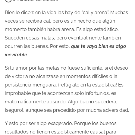
e
m
Bien lo dicen: en la vida las hay de “cal y arena”. Muchas
p
veces se recibirá cal, pero es un hecho que algún
o
momento también habrá arena. Es algo estadístico.
d
Suceden cosas malas, pero eventualmente también
e
ocurren las buenas. Por esto,
que te vaya bien es algo
l
inevitable
.
e
Si tu amor por las metas no fuese suficiente, si el deseo
c
de victoria no alcanzase en momentos difíciles o la
t
persistencia menguara, ¡refúgiate en la estadística! Es
u
improbable que te acontezcan solo infortunios, es
r
matemáticamente absurdo. Algo bueno sucederá,
a
¡seguro!, aunque sea precedido por mucha adversidad.
d
e
Y esto por ser algo exagerado. Porque los buenos
l
resultados no tienen estadísticamente causal para