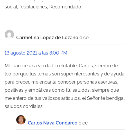
ó
social, felicitaciones, Recomendado.
n
d
Carmelina López de Lozano
dice:
e
e
13 agosto 2021 a las 8:00 PM
n
Me parece una verdad irrefutable, Carlos, siempre te
leo porque tus temas son superinteresantes y de ayuda
t
para crecer, me encanta conocer personas asertivas,
r
positivas y empáticas como tú, saludos, siempre que
a
me entero de tus valiosos artículos, el Señor te bendiga,
saludos cordiales.
d
a
Carlos Nava Condarco
dice: