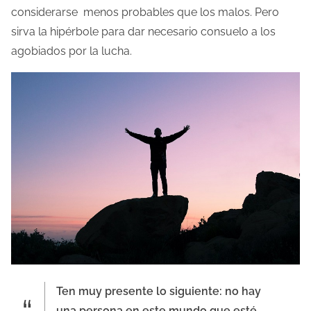
a
considerarse menos probables que los malos. Pero
e
sirva la hipérbole para dar necesario consuelo a los
n
agobiados por la lucha.
t
r
a
d
a
Ten muy presente lo siguiente: no hay
una persona en este mundo que esté