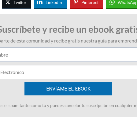
Twitter
LinkedIn
Pinterest
WhatsAp