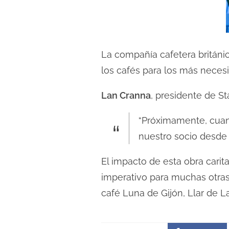
d
a
La compañía cafetera británica
los cafés para los más neces
Lan Cranna
, presidente de St
“Próximamente, cuan
nuestro socio desde 
El impacto de esta obra carit
imperativo para muchas otras
café Luna de Gijón, Llar de La