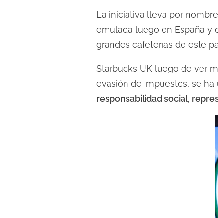
l
La iniciativa lleva por nombre
e
emulada luego en España y ot
c
t
grandes cafeterías de este p
u
Starbucks UK luego de ver m
r
evasión de impuestos, se ha 
a
responsabilidad social, repr
d
e
l
a
e
n
t
r
a