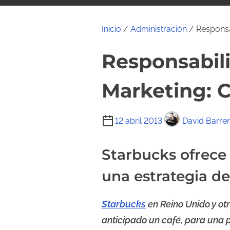
i
d
Inicio
/
Administración
/ Responsa
o
Responsabil
Marketing: 
T
12 abril 2013
David Barre
i
e
Starbucks ofrece 
m
una estrategia d
p
o
Starbucks
en Reino Unido y ot
d
e
anticipado un café, para una 