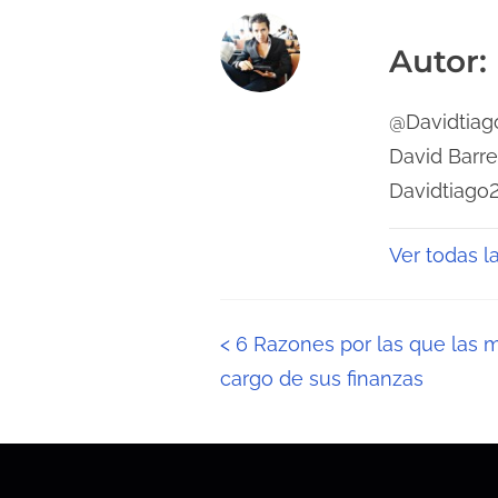
Autor:
@Davidtiago
David Barr
Davidtiago
Ver todas l
N
<
6 Razones por las que las 
cargo de sus finanzas
a
v
e