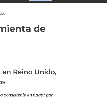
cks
amienta de
s en Reino Unido,
os
va consistente en pagar por