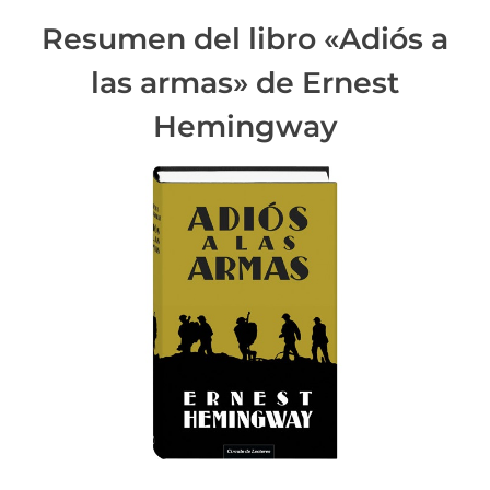
a
Resumen del libro «Adiós a
d
las armas» de Ernest
e
l
Hemingway
a
e
n
t
r
a
d
a