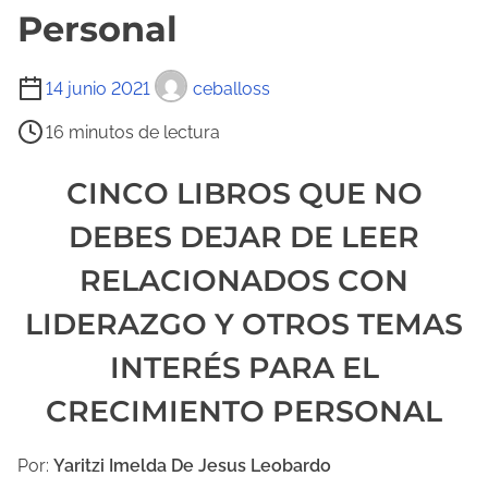
Personal
T
14 junio 2021
ceballoss
i
16 minutos de lectura
e
m
CINCO LIBROS QUE NO
p
DEBES DEJAR DE LEER
o
d
RELACIONADOS CON
e
LIDERAZGO Y OTROS TEMAS
l
e
INTERÉS PARA EL
c
CRECIMIENTO PERSONAL
t
u
Por:
Yaritzi Imelda De Jesus Leobardo
r