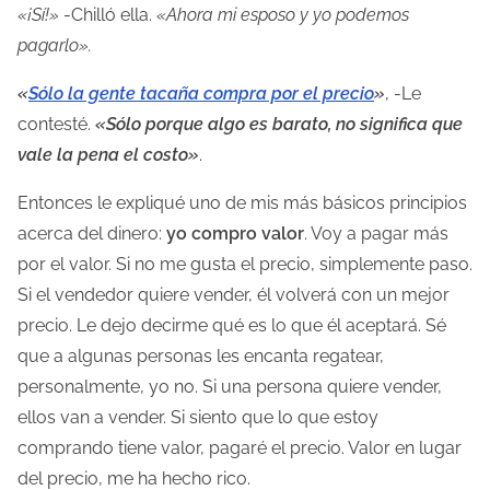
«¡Sí!»
-Chilló ella.
«Ahora mi esposo y yo podemos
l
pagarlo».
a
e
«
Sólo la gente tacaña compra por el precio
»
, -Le
n
contesté.
«Sólo porque algo es barato, no significa que
t
vale la pena el costo»
.
r
Entonces le expliqué uno de mis más básicos principios
a
acerca del dinero:
yo compro valor
. Voy a pagar más
d
por el valor. Si no me gusta el precio, simplemente paso.
a
Si el vendedor quiere vender, él volverá con un mejor
precio. Le dejo decirme qué es lo que él aceptará. Sé
que a algunas personas les encanta regatear,
personalmente, yo no. Si una persona quiere vender,
ellos van a vender. Si siento que lo que estoy
comprando tiene valor, pagaré el precio. Valor en lugar
del precio, me ha hecho rico.