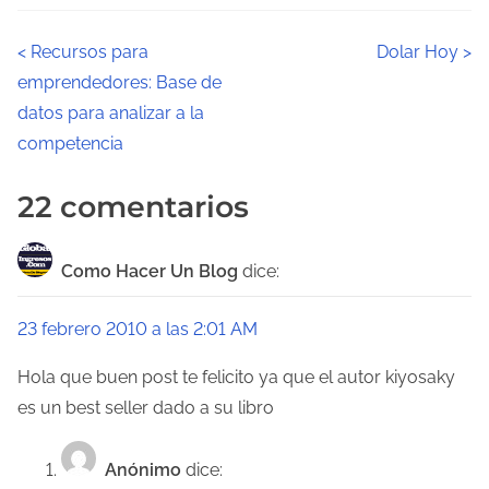
N
<
Recursos para
Dolar Hoy
>
emprendedores: Base de
a
datos para analizar a la
v
competencia
e
22 comentarios
g
a
Como Hacer Un Blog
dice:
c
23 febrero 2010 a las 2:01 AM
i
Hola que buen post te felicito ya que el autor kiyosaky
ó
es un best seller dado a su libro
n
Anónimo
dice: