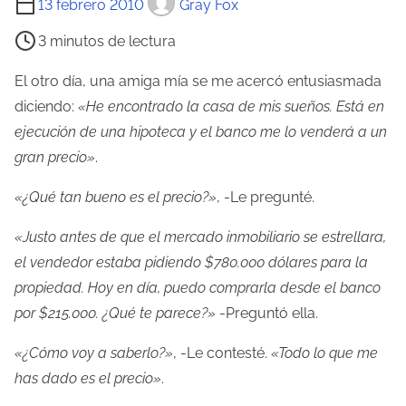
13 febrero 2010
Gray Fox
i
3 minutos de lectura
e
m
El otro día, una amiga mía se me acercó entusiasmada
p
diciendo:
«He encontrado la casa de mis sueños. Está en
o
ejecución de una hipoteca y el banco me lo venderá a un
d
gran precio»
.
e
«¿Qué tan bueno es el precio?»
, -Le pregunté.
l
e
«Justo antes de que el mercado inmobiliario se estrellara,
c
el vendedor estaba pidiendo $780.000 dólares para la
t
propiedad. Hoy en día, puedo comprarla desde el banco
u
por $215.000. ¿Qué te parece?»
-Preguntó ella.
r
«¿Cómo voy a saberlo?»
, -Le contesté.
«Todo lo que me
a
has dado es el precio»
.
d
e