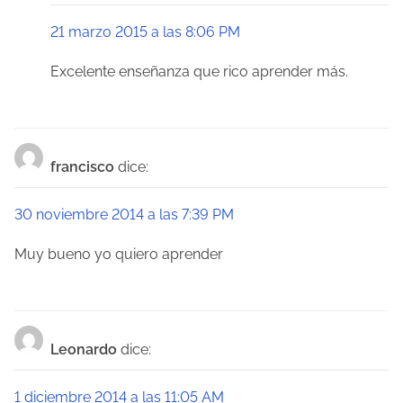
d
21 marzo 2015 a las 8:06 PM
e
e
Excelente enseñanza que rico aprender más.
n
t
francisco
dice:
r
a
30 noviembre 2014 a las 7:39 PM
d
Muy bueno yo quiero aprender
a
s
Leonardo
dice:
1 diciembre 2014 a las 11:05 AM