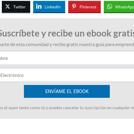
Twitter
LinkedIn
Pinterest
WhatsAp