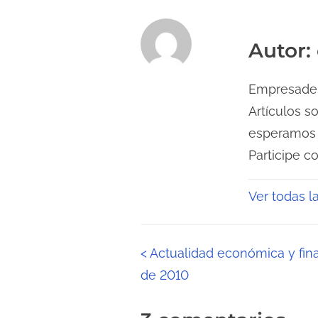
Autor:
Empresadeho
Artículos s
esperamos s
Participe c
Ver todas 
N
<
Actualidad económica y fin
de 2010
a
v