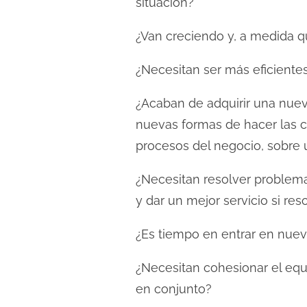
situación?
c
t
¿Van creciendo y, a medida qu
u
r
¿Necesitan ser más eficientes
a
¿Acaban de adquirir una nuev
d
nuevas formas de hacer las c
e
l
procesos del negocio, sobre 
a
¿Necesitan resolver problema
e
y dar un mejor servicio si re
n
t
¿Es tiempo en entrar en nuev
r
a
¿Necesitan cohesionar el equ
d
en conjunto?
a