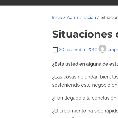
i
d
o
Inicio
/
Administración
/ Situacio
Situaciones
T
30 noviembre 2010
empr
i
e
¿Está usted en alguna de esta
m
¿Las cosas no andan bien, la
p
sosteniendo este negocio en 
o
d
¿Han llegado a la conclusión
e
l
¿El crecimiento ha sido rápid
e