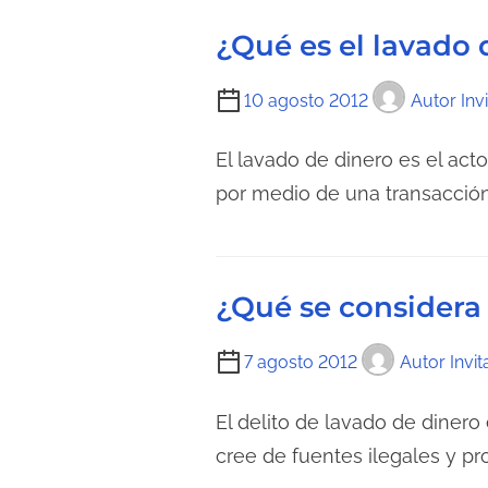
¿Qué es el lavado 
T
10 agosto 2012
Autor Inv
i
e
El lavado de dinero es el act
m
por medio de una transacción f
p
o
d
¿Qué se considera
e
l
T
7 agosto 2012
Autor Invi
e
i
c
e
El delito de lavado de diner
t
m
cree de fuentes ilegales y pr
u
p