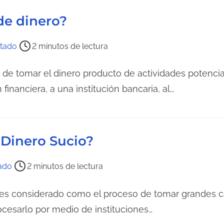
l
de dinero?
e
c
itado
2 minutos de lectura
t
u
o de tomar el dinero producto de actividades potencial
r
inanciera, a una institución bancaria, al…
a
d
e
 Dinero Sucio?
l
a
tado
2 minutos de lectura
e
n
o es considerado como el proceso de tomar grandes c
t
ocesarlo por medio de instituciones…
r
a