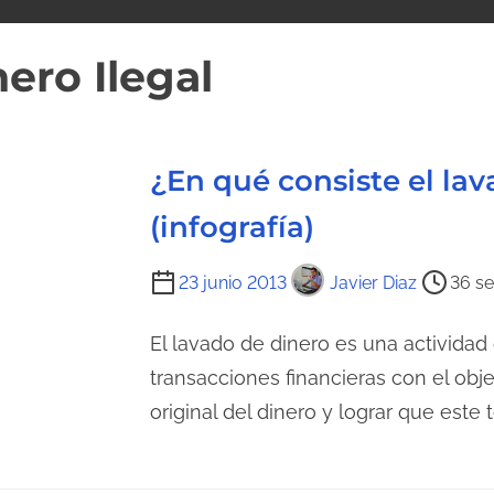
ero Ilegal
¿En qué consiste el la
(infografía)
T
23 junio 2013
Javier Diaz
36 se
i
e
El lavado de dinero es una actividad 
m
transacciones financieras con el objet
p
original del dinero y lograr que este
o
d
e