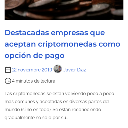
l
a
e
n
Destacadas empresas que
t
r
aceptan criptomonedas como
a
opción de pago
d
a
T
12 noviembre 2019
Javier Diaz
i
4 minutos de lectura
e
m
Las criptomonedas se están volviendo poco a poco
p
más comunes y aceptadas en diversas partes del
o
mundo (si no en todo). Se están reconociendo
d
gradualmente no solo por su…
e