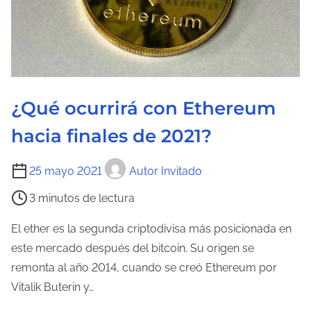
d
e
l
a
e
¿Qué ocurrirá con Ethereum
n
t
hacia finales de 2021?
r
a
T
25 mayo 2021
Autor Invitado
d
i
3 minutos de lectura
a
e
m
El ether es la segunda criptodivisa más posicionada en
p
este mercado después del bitcoin. Su origen se
o
remonta al año 2014, cuando se creó Ethereum por
d
Vitalik Buterin y…
e