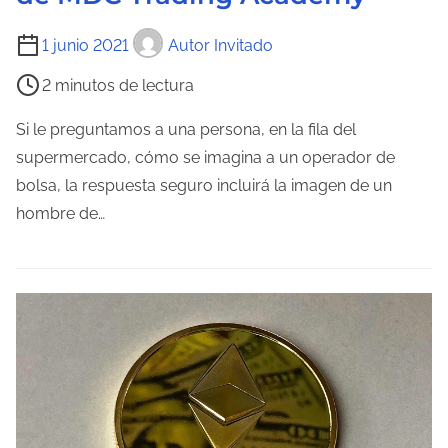
a
T
1 junio 2021
Autor Invitado
d
i
a
2 minutos de lectura
e
m
Si le preguntamos a una persona, en la fila del
p
supermercado, cómo se imagina a un operador de
o
bolsa, la respuesta seguro incluirá la imagen de un
d
hombre de…
e
l
e
c
t
u
r
a