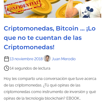
d
e
l
a
Criptomonedas, Bitcoin … ¡Lo
e
n
que no te cuentan de las
t
Criptomonedas!
r
a
T
13 noviembre 2018
Juan Merodio
d
i
a
14 segundos de lectura
e
m
Hoy les comparto una conversación que tuve acerca
p
de las criptomonedas. ¿Tú qué opinas de las
o
criptomonedas como instrumento de inversión y qué
d
opinas de la tecnología blockchain? EBOOK…
e