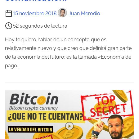
d
T
a
15 noviembre 2018
Juan Merodio
i
52 segundos de lectura
e
m
Hoy te quiero hablar de un concepto que es
p
relativamente nuevo y que creo que definirá gran parte
o
de la economía del futuro; es la llamada «Economía de
d
pago…
e
l
e
c
t
u
r
a