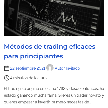
Métodos de trading eficaces
para principiantes
T
22 septiembre 2021
Autor Invitado
i
4 minutos de lectura
e
m
El trading se originó en el año 1792 y desde entonces, ha
p
estado ganando mucha fama. Si eres un trader novato y
o
quieres empezar a invertir, primero necesitas de…
d