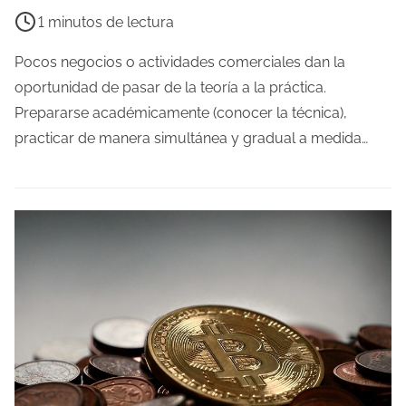
i
1 minutos de lectura
e
m
Pocos negocios o actividades comerciales dan la
p
oportunidad de pasar de la teoría a la práctica.
o
Prepararse académicamente (conocer la técnica),
d
practicar de manera simultánea y gradual a medida…
e
l
e
c
t
u
r
a
d
e