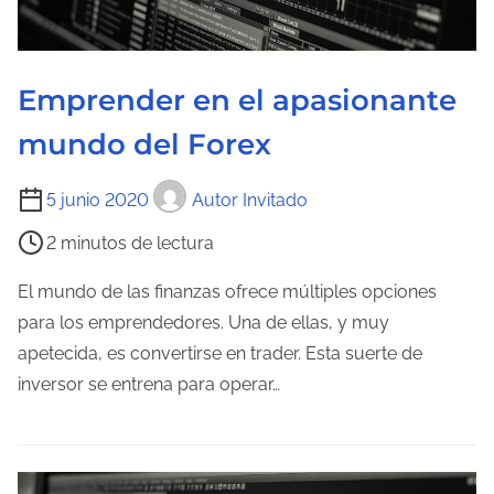
a
e
n
Emprender en el apasionante
t
mundo del Forex
r
a
T
5 junio 2020
Autor Invitado
d
i
a
2 minutos de lectura
e
m
El mundo de las finanzas ofrece múltiples opciones
p
para los emprendedores. Una de ellas, y muy
o
apetecida, es convertirse en trader. Esta suerte de
d
inversor se entrena para operar…
e
l
e