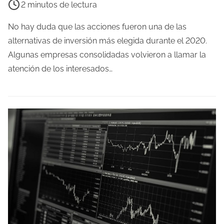
2 minutos de lectura
d
e
a
m
No hay duda que las acciones fueron una de las
p
alternativas de inversión más elegida durante el 2020.
o
Algunas empresas consolidadas volvieron a llamar la
d
atención de los interesados…
e
l
e
c
t
u
r
a
d
e
l