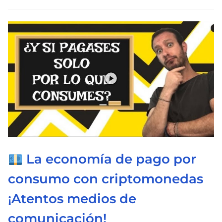
l
e
c
t
u
r
a
d
e
l
a
La economía de pago por
e
n
consumo con criptomonedas
t
¡Atentos medios de
r
a
comunicación!