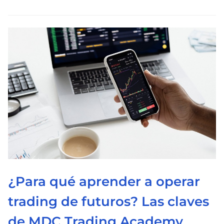
e
l
e
c
t
u
r
a
d
e
l
a
¿Para qué aprender a operar
e
n
trading de futuros? Las claves
t
de MDC Trading Academy
r