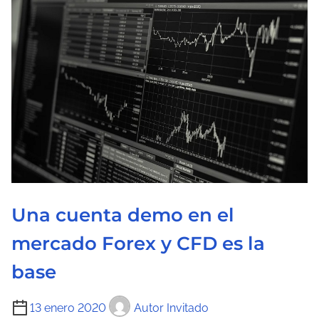
c
t
u
r
a
d
e
l
a
e
n
Una cuenta demo en el
t
mercado Forex y CFD es la
r
a
base
d
T
a
13 enero 2020
Autor Invitado