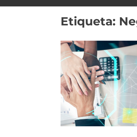
i
d
Etiqueta:
Ne
o