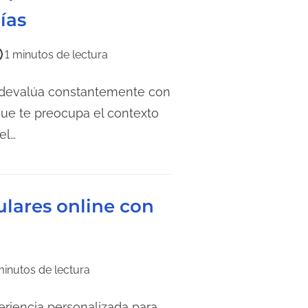
ías
1 minutos de lectura
 devalúa constantemente con
 que te preocupa el contexto
el…
ulares online con
minutos de lectura
eriencia personalizada para