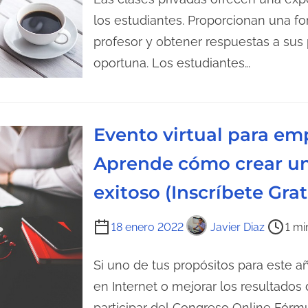
a
m
los estudiantes. Proporcionan una f
d
p
profesor y obtener respuestas a su
e
o
oportuna. Los estudiantes…
l
d
a
e
e
l
n
Evento virtual para e
e
t
c
Aprende cómo crear un
r
t
a
exitoso (Inscríbete Grat
u
d
r
T
a
a
18 enero 2022
Javier Diaz
1 mi
i
d
e
Si uno de tus propósitos para este 
e
m
l
en Internet o mejorar los resultados 
p
a
participar del Congreso Online Fórm