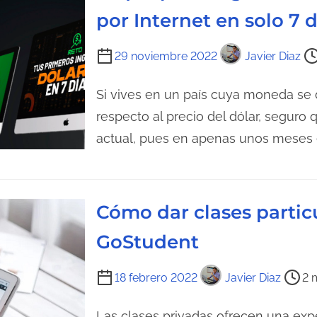
d
por Internet en solo 7 d
u
a
r
T
a
29 noviembre 2022
Javier Diaz
i
d
e
Si vives en un país cuya moneda se
e
m
l
respecto al precio del dólar, seguro
p
a
actual, pues en apenas unos meses 
o
e
d
n
e
t
Cómo dar clases partic
l
r
e
a
GoStudent
c
d
t
T
a
18 febrero 2022
Javier Diaz
2 
u
i
r
e
Las clases privadas ofrecen una exp