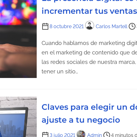
e
t
incrementar tus ventas
c
r
t
a
T
8 octubre 2021
Carlos Martell
u
d
i
r
a
e
Cuando hablamos de marketing digi
a
m
en el marketing de contenido que d
d
p
las redes sociales de nuestra marca
e
o
l
tener un sitio…
d
a
e
e
l
n
e
t
Claves para elegir un 
c
r
ajuste a tu negocio
t
a
u
d
T
3 julio 2021
Admin
4 minutos d
r