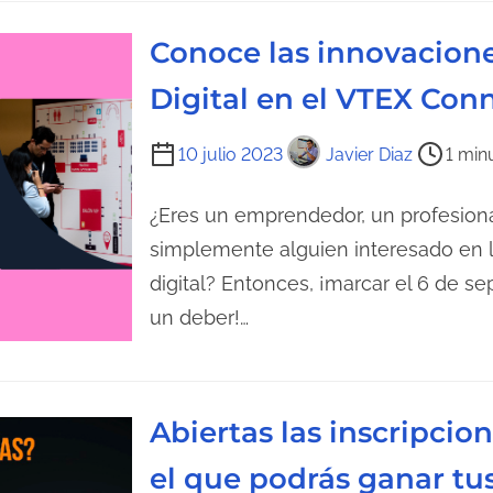
l
Conoce las innovacion
e
c
Digital en el VTEX Co
t
u
T
10 julio 2023
Javier Diaz
1 min
r
i
a
e
¿Eres un emprendedor, un profesio
d
m
simplemente alguien interesado en 
e
p
digital? Entonces, ¡marcar el 6 de s
l
o
un deber!…
a
d
e
e
n
l
t
Abiertas las inscripcion
e
r
c
el que podrás ganar tu
a
t