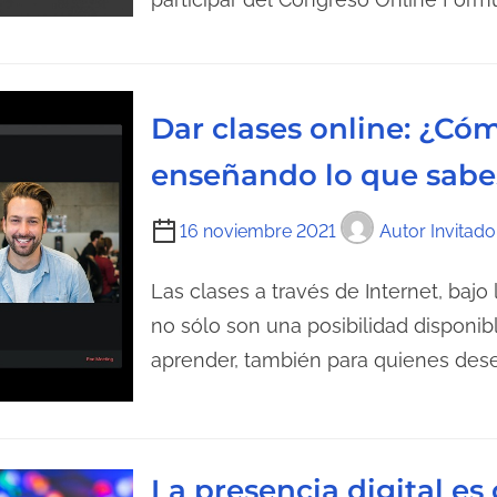
o
e
d
n
e
t
l
r
Dar clases online: ¿C
e
a
enseñando lo que sabe
c
d
t
a
T
16 noviembre 2021
Autor Invitado
u
i
r
e
Las clases a través de Internet, bajo
a
m
no sólo son una posibilidad disponib
d
p
aprender, también para quienes des
e
o
l
d
a
e
e
l
La presencia digital es
n