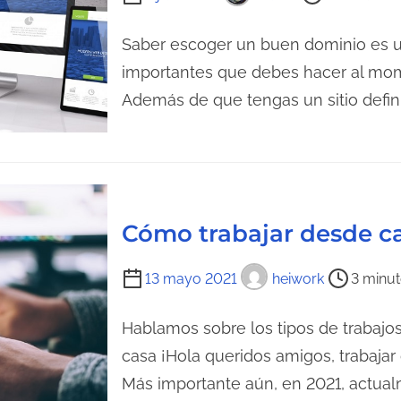
a
i
a
e
Saber escoger un buen dominio es u
d
m
importantes que debes hacer al mome
e
p
l
Además de que tengas un sitio defin
o
a
d
e
e
n
l
t
e
r
Cómo trabajar desde ca
c
a
t
d
T
13 mayo 2021
heiwork
3 minut
u
a
i
r
e
Hablamos sobre los tipos de trabaj
a
m
casa ¡Hola queridos amigos, trabajar
d
p
Más importante aún, en 2021, actu
e
o