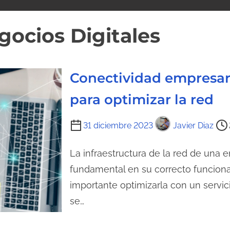
gocios Digitales
Conectividad empresari
para optimizar la red
T
31 diciembre 2023
Javier Diaz
i
e
La infraestructura de la red de una 
m
fundamental en su correcto funciona
p
importante optimizarla con un servi
o
se…
d
e