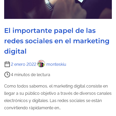
e
l
a
e
El importante papel de las
n
redes sociales en el marketing
t
r
digital
a
T
d
2 enero 2022
monteskiu
i
a
4 minutos de lectura
e
m
Como todos sabemos, el marketing digital consiste en
p
llegar a su público objetivo a través de diversos canales
o
electrónicos y digitales. Las redes sociales se están
d
convirtiendo rápidamente en…
e