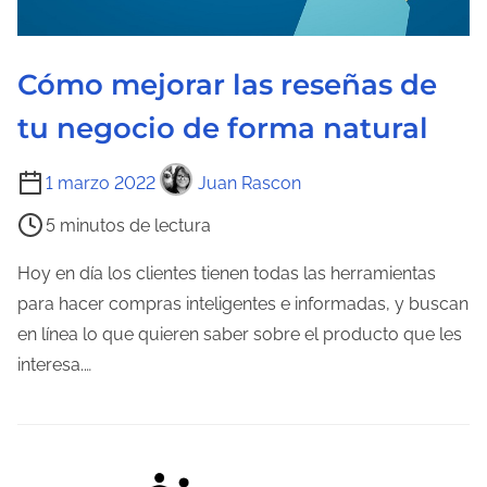
a
e
n
Cómo mejorar las reseñas de
t
tu negocio de forma natural
r
a
T
1 marzo 2022
Juan Rascon
d
i
a
5 minutos de lectura
e
m
Hoy en día los clientes tienen todas las herramientas
p
para hacer compras inteligentes e informadas, y buscan
o
en línea lo que quieren saber sobre el producto que les
d
interesa.…
e
l
e
c