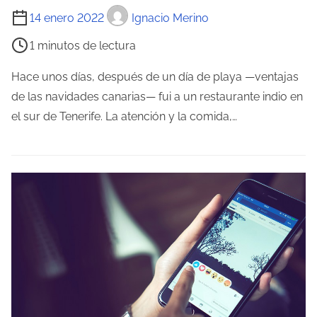
t
T
14 enero 2022
Ignacio Merino
r
i
1 minutos de lectura
a
e
d
m
Hace unos días, después de un día de playa —ventajas
a
p
de las navidades canarias— fui a un restaurante indio en
o
el sur de Tenerife. La atención y la comida,…
d
e
l
e
c
t
u
r
a
d