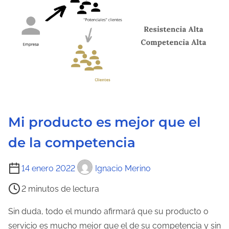
t
u
r
a
d
e
l
a
Mi producto es mejor que el
e
de la competencia
n
t
T
14 enero 2022
Ignacio Merino
r
i
a
2 minutos de lectura
e
d
m
Sin duda, todo el mundo afirmará que su producto o
a
p
servicio es mucho mejor que el de su competencia y sin