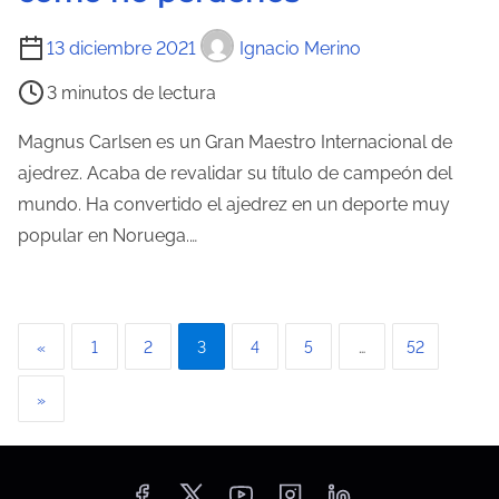
d
T
13 diciembre 2021
Ignacio Merino
a
i
3 minutos de lectura
e
m
Magnus Carlsen es un Gran Maestro Internacional de
p
ajedrez. Acaba de revalidar su título de campeón del
o
mundo. Ha convertido el ajedrez en un deporte muy
d
popular en Noruega.…
e
l
e
P
«
1
2
3
4
5
…
52
c
a
t
»
u
g
r
i
a