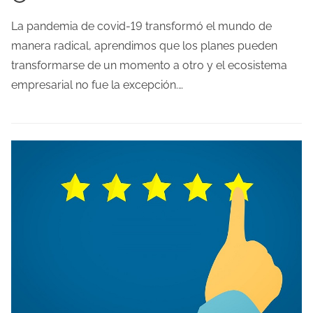
e
m
La pandemia de covid-19 transformó el mundo de
p
manera radical, aprendimos que los planes pueden
o
transformarse de un momento a otro y el ecosistema
d
empresarial no fue la excepción.…
e
l
e
c
t
u
r
a
d
e
l