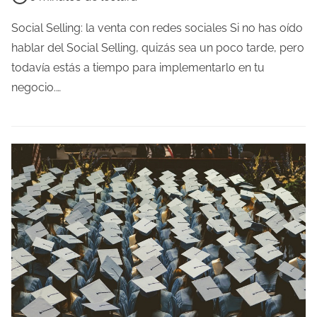
e
m
Social Selling: la venta con redes sociales Si no has oído
p
hablar del Social Selling, quizás sea un poco tarde, pero
o
todavía estás a tiempo para implementarlo en tu
d
negocio.…
e
l
e
c
t
u
r
a
d
e
l