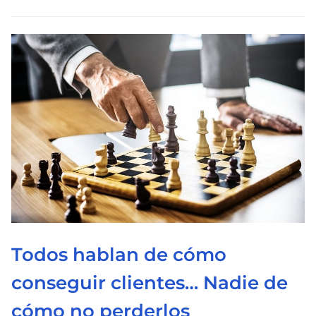
l
e
c
t
u
r
a
d
e
l
a
e
n
Todos hablan de cómo
t
conseguir clientes… Nadie de
r
cómo no perderlos
a