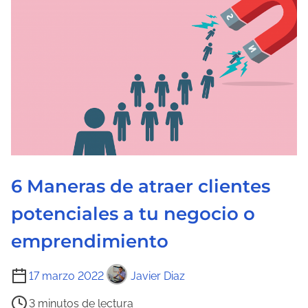
t
u
r
a
d
e
l
a
e
6 Maneras de atraer clientes
n
t
potenciales a tu negocio o
r
emprendimiento
a
d
T
17 marzo 2022
Javier Diaz
a
i
3 minutos de lectura