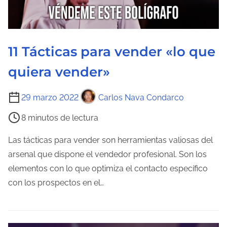
11 Tácticas para vender «lo que
quiera vender»
T
29 marzo 2022
Carlos Nava Condarco
i
8 minutos de lectura
e
m
Las tácticas para vender son herramientas valiosas del
p
arsenal que dispone el vendedor profesional. Son los
o
elementos con lo que optimiza el contacto específico
d
con los prospectos en el…
e
l
e