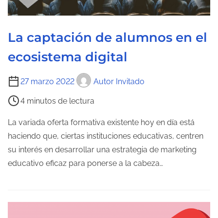
a
e
n
La captación de alumnos en el
t
ecosistema digital
r
a
T
27 marzo 2022
Autor Invitado
d
i
a
4 minutos de lectura
e
m
La variada oferta formativa existente hoy en día está
p
haciendo que, ciertas instituciones educativas, centren
o
su interés en desarrollar una estrategia de marketing
d
educativo eficaz para ponerse a la cabeza…
e
l
e
c