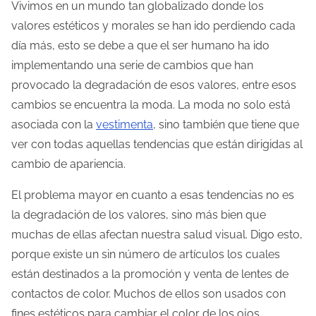
e
Vivimos en un mundo tan globalizado donde los
m
valores estéticos y morales se han ido perdiendo cada
p
día más, esto se debe a que el ser humano ha ido
o
implementando una serie de cambios que han
d
provocado la degradación de esos valores, entre esos
e
cambios se encuentra la moda. La moda no solo está
l
asociada con la
vestimenta
, sino también que tiene que
e
ver con todas aquellas tendencias que están dirigidas al
c
cambio de apariencia.
t
El problema mayor en cuanto a esas tendencias no es
u
la degradación de los valores, sino más bien que
r
muchas de ellas afectan nuestra salud visual. Digo esto,
a
porque existe un sin número de artículos los cuales
d
están destinados a la promoción y venta de lentes de
e
contactos de color. Muchos de ellos son usados con
l
fines estéticos para cambiar el color de los ojos,