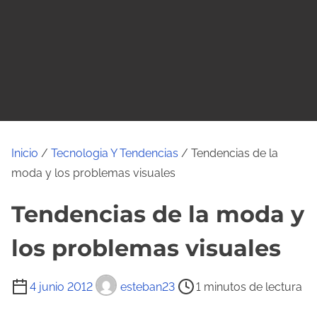
o
Inicio
/
Tecnologia Y Tendencias
/ Tendencias de la
moda y los problemas visuales
Tendencias de la moda y
los problemas visuales
T
4 junio 2012
esteban23
1 minutos de lectura
i