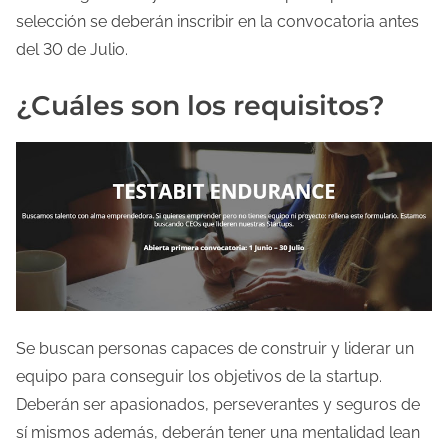
selección se deberán inscribir en la convocatoria antes
l
del 30 de Julio.
a
e
¿Cuáles son los requisitos?
n
t
r
a
d
a
Se buscan personas capaces de construir y liderar un
equipo para conseguir los objetivos de la startup.
Deberán ser apasionados, perseverantes y seguros de
sí mismos además, deberán tener una mentalidad lean