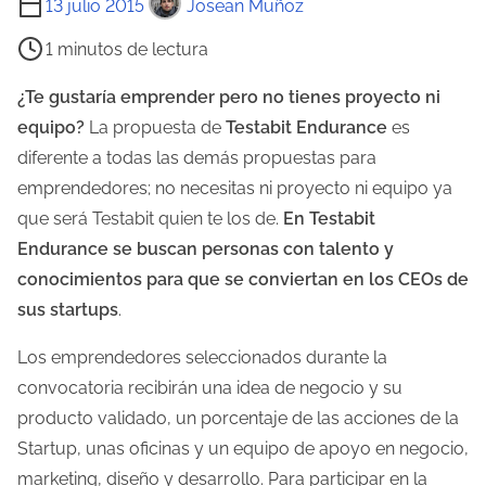
13 julio 2015
Josean Muñoz
i
1 minutos de lectura
e
m
¿Te gustaría emprender pero no tienes proyecto ni
p
equipo?
La propuesta de
Testabit Endurance
es
o
diferente a todas las demás propuestas para
d
emprendedores; no necesitas ni proyecto ni equipo ya
e
que será Testabit quien te los de.
En Testabit
l
Endurance se buscan personas con talento y
e
conocimientos para que se conviertan en los CEOs de
c
sus startups
.
t
Los emprendedores seleccionados durante la
u
convocatoria recibirán una idea de negocio y su
r
producto validado, un porcentaje de las acciones de la
a
Startup, unas oficinas y un equipo de apoyo en negocio,
d
marketing, diseño y desarrollo. Para participar en la
e