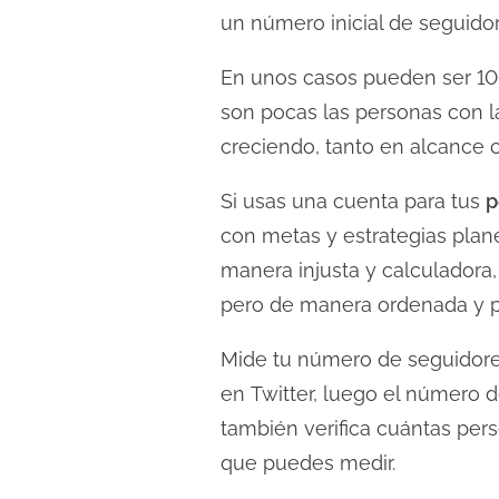
c
un número inicial de seguido
t
u
En unos casos pueden ser 10
r
son pocas las personas con l
a
creciendo, tanto en alcance 
d
e
Si usas una cuenta para tus
p
l
con metas y estrategias plan
a
manera injusta y calculadora,
e
pero de manera ordenada y p
n
t
Mide tu número de seguidore
r
en Twitter, luego el número 
a
también verifica cuántas per
d
que puedes medir.
a