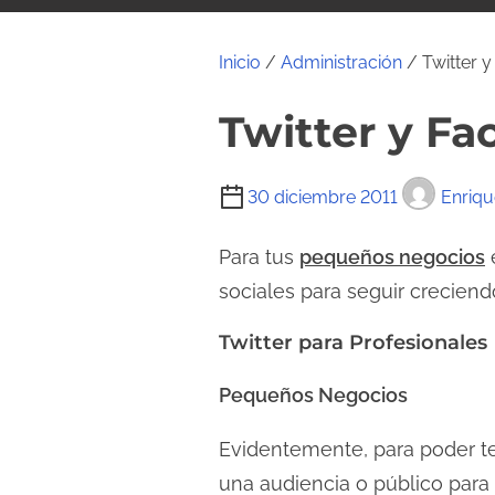
i
d
Inicio
/
Administración
/ Twitter 
o
Twitter y F
T
30 diciembre 2011
Enriqu
i
e
Para tus
pequeños negocios
m
sociales para seguir crecien
p
Twitter para Profesionales
o
d
Pequeños Negocios
e
l
Evidentemente, para poder te
e
una audiencia o público para