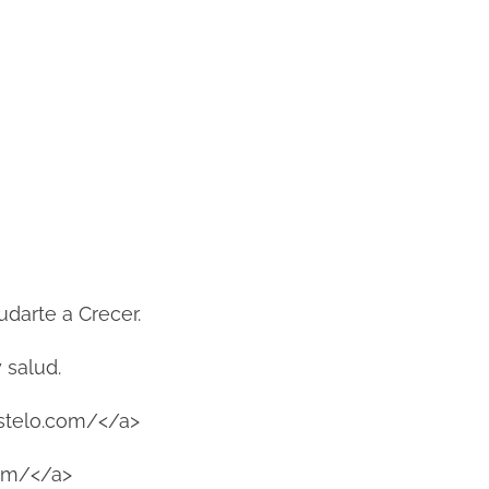
udarte a Crecer.
 salud.
stelo.com/</a>
com/</a>