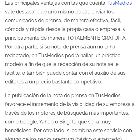
Las principales ventajas con las que cuenta
TusMedios
l
vale destacar que uno mismo puede enviar los
a
comunicados de prensa, de manera efectiva, fácil,
e
cómoda y rápida desde la propia casa o empresa, y
n
principalmente de manera TOTALMENTE GRATUITA.
t
Por otra parte, si su nota de prensa aún no la ha
r
redactado, en TusMedios podrá hallar un práctico
a
modelo a fin de que la redacción de su nota se le
d
facilite, o también puede contar con el auxilio de sus
a
editores a un precio bastante competitivo.
La publicación de la nota de prensa en TusMedios,
favorece el incremento de la visibilidad de su empresa a
través de los motores de búsqueda más importantes,
como Google, Yahoo o Bing, lo que sería muy
beneficioso. Por otro lado, si combina este servicio con
alguno de los packs premium (básico o avanzado),