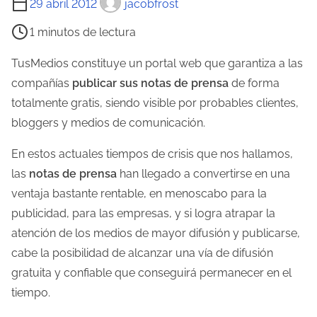
29 abril 2012
jacobfrost
i
1 minutos de lectura
e
m
TusMedios constituye un portal web que garantiza a las
p
compañías
publicar sus notas de prensa
de forma
o
totalmente gratis, siendo visible por probables clientes,
d
bloggers y medios de comunicación.
e
En estos actuales tiempos de crisis que nos hallamos,
l
las
notas de prensa
han llegado a convertirse en una
e
ventaja bastante rentable, en menoscabo para la
c
publicidad, para las empresas, y si logra atrapar la
t
atención de los medios de mayor difusión y publicarse,
u
cabe la posibilidad de alcanzar una vía de difusión
r
gratuita y confiable que conseguirá permanecer en el
a
tiempo.
d
e