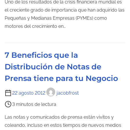
m
Uno de los resultados de la crisis financiera mundial es
a
p
el creciente grado de importancia que han adquirido las
e
o
Pequeñas y Medianas Empresas (PYMEs) como
n
d
motores del crecimiento en…
t
e
r
l
a
e
7 Beneficios que la
d
c
a
Distribución de Notas de
t
u
Prensa tiene para tu Negocio
r
a
T
22 agosto 2012
jacobfrost
d
i
3 minutos de lectura
e
e
l
m
Las notas y comunicados de prensa están vivitos y
a
p
coleando, incluso en estos tiempos de nuevos medios