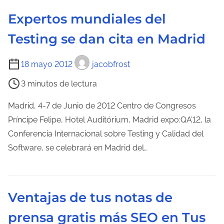
e
r
Expertos mundiales del
c
a
Testing se dan cita en Madrid
t
d
u
a
T
18 mayo 2012
jacobfrost
r
i
a
3 minutos de lectura
e
d
m
Madrid, 4-7 de Junio de 2012 Centro de Congresos
e
p
Príncipe Felipe, Hotel Auditórium, Madrid expo:QA’12, la
l
o
Conferencia Internacional sobre Testing y Calidad del
a
d
Software, se celebrará en Madrid del…
e
e
n
l
t
e
r
Ventajas de tus notas de
c
a
prensa gratis más SEO en Tus
t
d