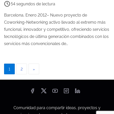
54 segundos de lectura
e
e
l
m
Barcelona, Enero 2012– Nuevo proyecto de
a
p
Coworking-Networking activo llevado al extremo más
e
o
funcional, innovador y competitivo, ofreciendo servicios
n
d
tecnológicos de última generación combinados con los
t
e
servicios más convencionales de…
r
l
a
e
d
c
P
a
1
2
»
t
a
u
r
g
a
i
d
e
n
Comunidad para compartir ideas, proyectos y
l