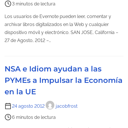
3 minutos de lectura
e
m
Los usuarios de Evernote pueden leer, comentar y
p
archivar libros digitalizados en la Web y cualquier
o
dispositivo móvil y electrónico. SAN JOSE, California –
d
27 de Agosto, 2012 –…
e
l
e
NSA e Idiom ayudan a las
c
PYMEs a Impulsar la Economía
t
u
en la UE
r
a
T
24 agosto 2012
jacobfrost
d
i
6 minutos de lectura
e
e
l