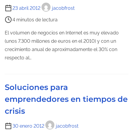
a
T
23 abril 2012
jacobfrost
d
i
4 minutos de lectura
e
e
l
m
El volumen de negocios en Internet es muy elevado
a
p
(unos 7.300 millones de euros en el 2010) y con un
e
o
crecimiento anual de aproximadamente el 30% con
n
d
respecto al…
t
e
r
l
a
e
Soluciones para
d
c
a
emprendedores en tiempos de
t
u
crisis
r
a
T
30 enero 2012
jacobfrost
d
i