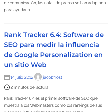
e
o
de comunicación, las notas de prensa se han adaptado
n
d
para ayudar a…
t
e
r
l
a
e
Rank Tracker 6.4: Software de
d
c
a
SEO para medir la influencia
t
u
de Google Personalization en
r
un sitio Web
a
d
T
14 julio 2012
jacobfrost
e
i
l
2 minutos de lectura
e
a
m
Rank Tracker 6.4 es el primer software de SEO que
e
p
muestra a los Webmasters como los rankings de sus
n
o