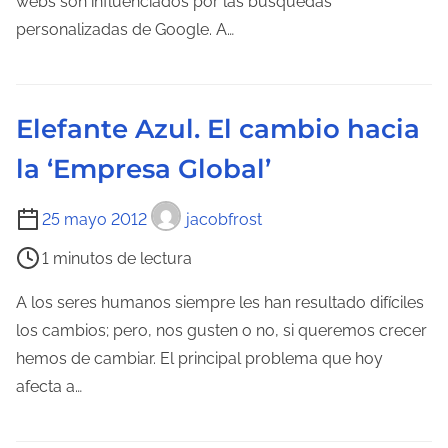
webs son influenciados por las búsquedas
t
d
personalizadas de Google. A…
r
e
a
l
d
e
a
Elefante Azul. El cambio hacia
c
la ‘Empresa Global’
t
u
T
25 mayo 2012
jacobfrost
r
i
a
1 minutos de lectura
e
d
m
A los seres humanos siempre les han resultado difíciles
e
p
los cambios; pero, nos gusten o no, si queremos crecer
l
o
hemos de cambiar. El principal problema que hoy
a
d
afecta a…
e
e
n
l
t