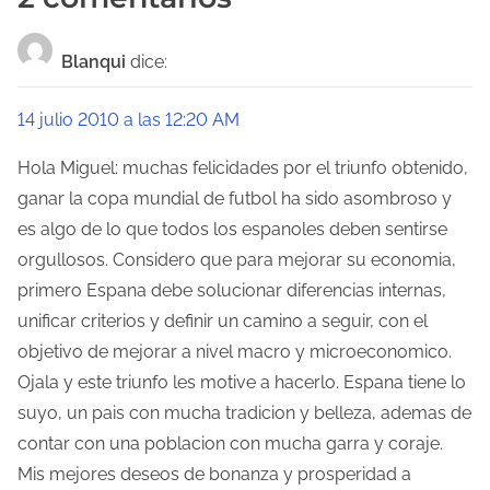
e
Blanqui
dice:
g
a
14 julio 2010 a las 12:20 AM
c
Hola Miguel: muchas felicidades por el triunfo obtenido,
ganar la copa mundial de futbol ha sido asombroso y
i
es algo de lo que todos los espanoles deben sentirse
ó
orgullosos. Considero que para mejorar su economia,
primero Espana debe solucionar diferencias internas,
n
unificar criterios y definir un camino a seguir, con el
d
objetivo de mejorar a nivel macro y microeconomico.
e
Ojala y este triunfo les motive a hacerlo. Espana tiene lo
suyo, un pais con mucha tradicion y belleza, ademas de
e
contar con una poblacion con mucha garra y coraje.
n
Mis mejores deseos de bonanza y prosperidad a