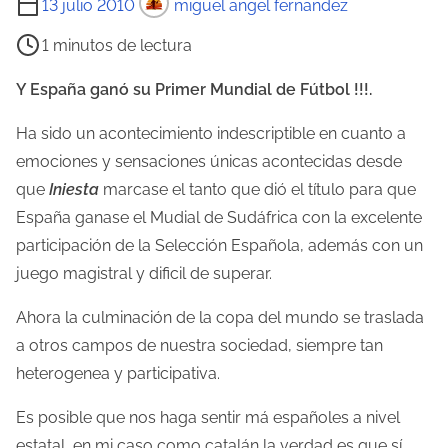
13 julio 2010
miguel angel fernandez
i
1 minutos de lectura
e
m
Y España ganó su Primer Mundial de Fútbol !!!.
p
Ha sido un acontecimiento indescriptible en cuanto a
o
emociones y sensaciones únicas acontecidas desde
d
que
Iniesta
marcase el tanto que dió el título para que
e
España ganase el Mudial de Sudáfrica con la excelente
l
participación de la Selección Española, además con un
e
juego magistral y dificil de superar.
c
t
Ahora la culminación de la copa del mundo se traslada
u
a otros campos de nuestra sociedad, siempre tan
r
heterogenea y participativa.
a
Es posible que nos haga sentir má españoles a nivel
d
estatal, en mi caso como catalán la verdad es que sí,
e