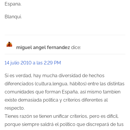
Espana.
t
Blanqui.
r
a
d
miguel angel fernandez
dice:
a
14 julio 2010 a las 2:29 PM
s
Si es verdad, hay mucha diversidad de hechos
diferenciados (cultura,lengua, hábitos) entre las distintas
comunidades que forman España, así mismo tambien
existe demasiada política y criterios diferentes al
respecto.
Tienes razón se tienen unificar criterios, pero es dificil,
porque siempre saldrá el político que discrepará de tus