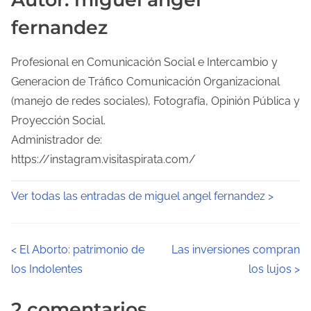
fernandez
Profesional en Comunicación Social e Intercambio y
Generacion de Tráfico Comunicación Organizacional
(manejo de redes sociales), Fotografía, Opinión Pública y
Proyección Social.
Administrador de:
https://instagram.visitaspirata.com/
Ver todas las entradas de miguel angel fernandez >
N
<
El Aborto: patrimonio de
Las inversiones compran
los Indolentes
los lujos
>
a
v
2 comentarios