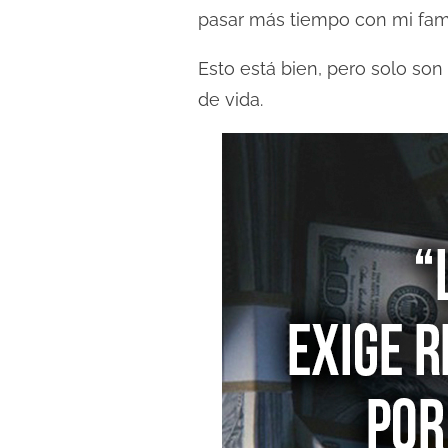
c
pasar más tiempo con mi famil
t
u
Esto está bien, pero solo son
r
de vida.
a
d
e
l
a
e
n
t
r
a
d
a