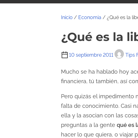
i
d
Inicio
/
Economia
/ ¿Qué es la lib
o
¿Qué es la li
T
10 septiembre 2011
Tips 
i
e
Mucho se ha hablado hoy ac
m
financiera, tú también, así c
p
Pero quizás el impedimento m
o
d
falta de conocimiento. Casi 
e
ella y la asocian con las cosa
l
preguntas a la gente
qué es l
e
hacer lo que quiera, o viajar