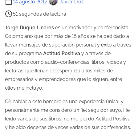
14 agosto 2012
Javier Diaz
i
51 segundos de lectura
e
m
Jorge Duque Linares
es un motivador y conferencista
p
Colombiano que por más de 15 años se ha dedicado a
o
llevar mensajes de superación personal y éxito a través
d
de su programa
Actitud Positiva
y a través de
e
productos como audio-conferencias, libros, videos y
l
lecturas que llenan de esperanza a los miles de
e
empresarios y emprendedores que lo siguen, entre
c
ellos me incluyo.
t
Oír hablar a este hombre es una experiencia única, y
u
personalmente me considero un fiel seguidor suyo. He
r
leído varios de sus libros, no me pierdo Actitud Positiva
a
y he oído decenas de veces varias de sus conferencias.
d
e