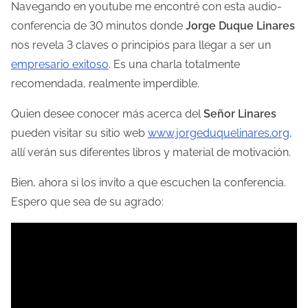
Navegando en youtube me encontré con esta audio-
l
conferencia de 30 minutos donde
Jorge Duque Linares
a
nos revela 3 claves o principios para llegar a ser un
e
empresario exitoso
. Es una charla totalmente
n
recomendada, realmente imperdible.
t
Quien desee conocer más acerca del
Señor Linares
r
pueden visitar su sitio web
www.jorgeduquelinares.org
,
a
allí verán sus diferentes libros y material de motivación.
d
a
Bien, ahora si los invito a que escuchen la conferencia.
Espero que sea de su agrado: