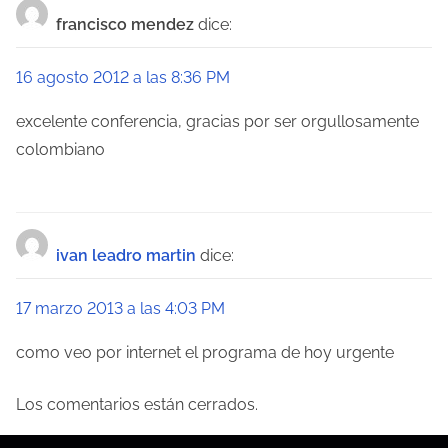
g
francisco mendez
dice:
a
16 agosto 2012 a las 8:36 PM
c
excelente conferencia, gracias por ser orgullosamente
i
colombiano
ó
n
d
ivan leadro martin
dice:
e
17 marzo 2013 a las 4:03 PM
e
como veo por internet el programa de hoy urgente
n
Los comentarios están cerrados.
t