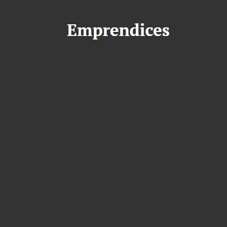
S
a
l
t
a
r
a
l
c
o
n
t
e
n
i
d