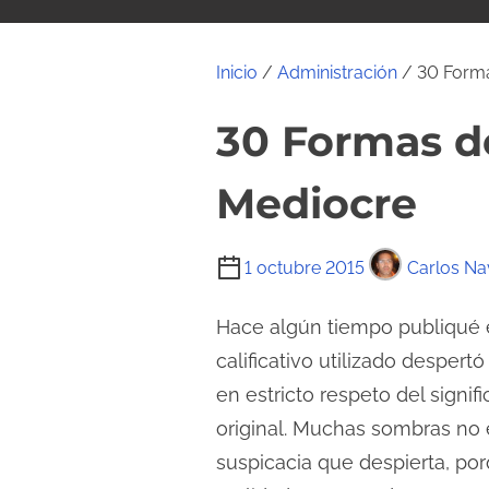
i
d
o
Inicio
/
Administración
/ 30 Forma
30 Formas d
Mediocre
T
1 octubre 2015
Carlos N
i
e
Hace algún tiempo publiqué e
m
calificativo utilizado despe
p
en estricto respeto del signifi
o
original. Muchas sombras no e
d
suspicacia que despierta, po
e