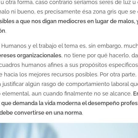
u otra forma, caso contrario seríamos seres de luz u
malo ni bueno, es precisamente ésa zona gris que se
bles a que nos digan mediocres en lugar de malos, 
ión
.
 Humanos y el trabajo el tema es, sin embargo, muc
tereses organizacionales
, no tiene por qué hacerlo, d
s cuadros humanos afines a sus propósitos específicos
 hacia los mejores recursos posibles. Por otra parte, y
a justificar algún rasgo de comportamiento laboral q
o elemental, aun cuando finalmente no se alcance.
E
d que demanda la vida moderna el desempeño profe
 debe convertirse en una norma
.