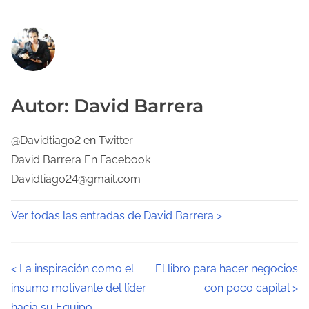
Autor: David Barrera
@Davidtiago2 en Twitter
David Barrera En Facebook
Davidtiago24@gmail.com
Ver todas las entradas de David Barrera >
N
<
La inspiración como el
El libro para hacer negocios
insumo motivante del líder
con poco capital
>
a
hacia su Equipo