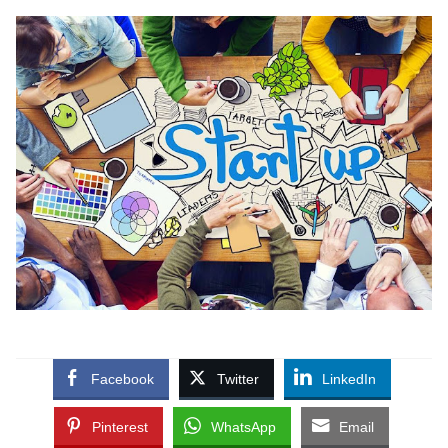
Facebook
Twitter
LinkedIn
Pinterest
WhatsApp
Email