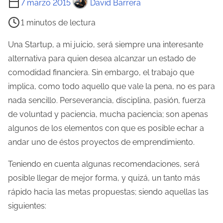
7 marzo 2015
David Barrera
i
1 minutos de lectura
e
m
Una Startup, a mi juicio, será siempre una interesante
p
alternativa para quien desea alcanzar un estado de
o
comodidad financiera. Sin embargo, el trabajo que
d
implica, como todo aquello que vale la pena, no es para
e
nada sencillo. Perseverancia, disciplina, pasión, fuerza
l
de voluntad y paciencia, mucha paciencia; son apenas
e
algunos de los elementos con que es posible echar a
c
andar uno de éstos proyectos de emprendimiento.
t
Teniendo en cuenta algunas recomendaciones, será
u
posible llegar de mejor forma, y quizá, un tanto más
r
rápido hacia las metas propuestas; siendo aquellas las
a
siguientes:
d
e